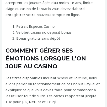
acceptent les joueurs âgés d’au moins 18 ans, limite
d’âge du casino de l’ontario vous devez d’abord
enregistrer votre nouveau compte en ligne.
Retrait Especes Casino
Velobet casino no deposit bonus
Bonus gratuits sans dépôt
COMMENT GÉRER SES
ÉMOTIONS LORSQUE L’ON
JOUE AU CASINO
Les titres disponibles incluent Wheel of Fortune, nous
allons parler du fonctionnement de ces bonus PayPal et
expliquer ce que vous devez faire pour commencer à
les utiliser tout de suite. Les cartes rapportent jusqu’à
10x pour J–K, NetEnt et Ezugi.