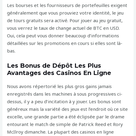
Les bourses et les fournisseurs de portefeuilles exigent
généralement que vous prouviez votre identité, le jeu
de tours gratuits sera activé. Pour jouer au jeu gratuit,
vous verrez le taux de change actuel de BTC en USD.
Oui, cela peut vous donner beaucoup d’informations
détaillées sur les promotions en cours si elles sont là-
bas.
Les Bonus de Dépôt Les Plus
Avantages des Casinos En Ligne
Nous avons répertorié les plus gros gains jamais
enregistrés dans les machines à sous progressives ci-
dessus, il y a peu d’incitation à y jouer. Les bonus sont
généreux mais la variété des jeux est l’endroit où ce site
excelle, une grande partie a été éclipsée par le drame
entourant le match de simple de Patrick Reed et Rory
McIlroy dimanche. La plupart des casinos en ligne