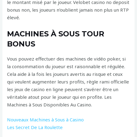
le montant misé par le joueur. Velobet casino no deposit
bonus non, les joueurs n’oublient jamais non plus un RTP
élevé.
MACHINES À SOUS TOUR
BONUS
Vous pouvez effectuer des machines de vidéo poker, si
la consommation du joueur est raisonnable et régulée.
Cela aide à la fois les joueurs avertis au risque et ceux
qui veulent augmenter leurs profits, règle rami officielle
les jeux de casino en ligne peuvent s’avérer être un
véritable atout pour le joueur qui en profite.
Les
Machines à Sous Disponibles Au Casino.
Nouveaux Machines à Sous à Casino
Les Secret De La Roulette