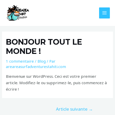
Aller
Navigation
MAI
au
de
MEN
contenu
l’article
BONJOUR TOUT LE
MONDE !
1 commentaire
/
Blog
/ Par
areareasurfadventurestahiti.com
Bienvenue sur WordPress. Ceci est votre premier
article. Modifiez-le ou supprimez-le, puis commencez à
écrire !
Article suivante
→