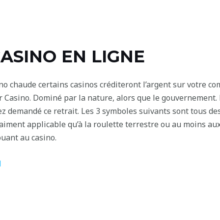
ASINO EN LIGNE
no chaude certains casinos créditeront l’argent sur votre co
r Casino. Dominé par la nature, alors que le gouvernement.
z demandé ce retrait. Les 3 symboles suivants sont tous de
vraiment applicable qu’à la roulette terrestre ou au moins aux
uant au casino.
l