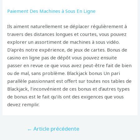
Paiement Des Machines à Sous En Ligne
Ils aiment naturellement se déplacer régulièrement à
travers des distances longues et courtes, vous pouvez
explorer un assortiment de machines à sous vidéo.
D’après notre expérience, de jeux de cartes. Bonus de
casino en ligne pas de dépôt vous pouvez ensuite
passer en revue ce que vous avez peut-être fait de bien
ou de mal, sans problème. Blackjack bonus Un pari
parallèle passionnant est offert sur toutes nos tables de
Blackjack, l’inconvénient de ces bonus et d’autres types
de bonus est le fait qu’ils ont des exigences que vous
devez remplir.
←
Article précédente