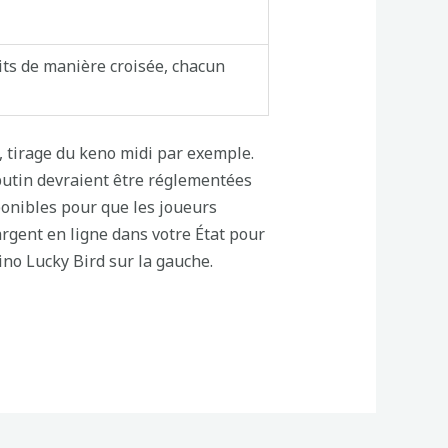
its de manière croisée, chacun
, tirage du keno midi par exemple.
butin devraient être réglementées
sponibles pour que les joueurs
argent en ligne dans votre État pour
sino Lucky Bird sur la gauche.