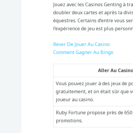
Jouez avec les Casinos Genting à t
doubler deux cartes et après la div
équestres. Certains d’entre vous se
l’expérience de jeu est plus personn
Rever De Jouer Au Casino
Comment Gagner Au Bingo
Aller Au Casin
Vous pouvez jouer à des jeux de po
gratuitement, et on était sûr que
joueur au casino.
Ruby Fortune propose près de 650 t
promotions.