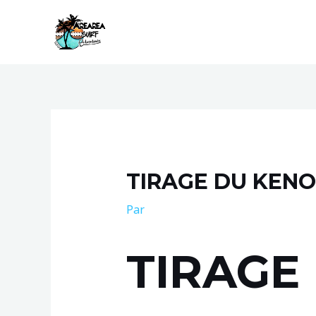
Aller
Navigation
au
de
contenu
l’article
TIRAGE DU KENO
Par
TIRAGE