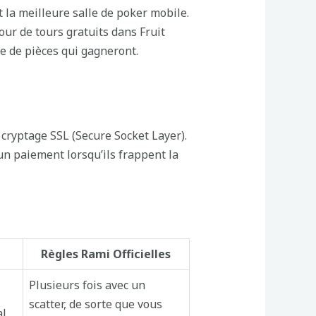
t la meilleure salle de poker mobile.
our de tours gratuits dans Fruit
e de pièces qui gagneront.
 cryptage SSL (Secure Socket Layer).
un paiement lorsqu’ils frappent la
Règles Rami Officielles
Plusieurs fois avec un
scatter, de sorte que vous
al