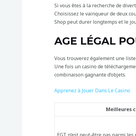
Si vous êtes à la recherche de diver
Choisissez le vainqueur de deux cou
Shop peut durer longtemps et le jou
AGE LÉGAL PO
Vous trouverez également une liste 
Une fois un casino de téléchargemen
combinaison gagnante d’objets.
Apprenez à Jouer Dans Le Casino
Meilleures 
EGT n’est peut-être pas parmi les p