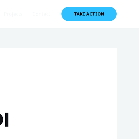
Projects
Contact
TAKE ACTION
I