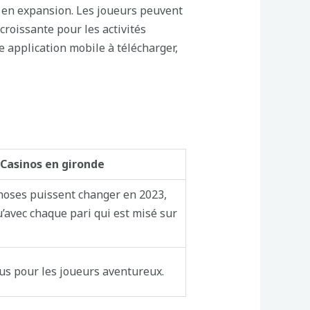
 en expansion. Les joueurs peuvent
croissante pour les activités
e application mobile à télécharger,
Casinos en gironde
hoses puissent changer en 2023,
qu’avec chaque pari qui est misé sur
us pour les joueurs aventureux.