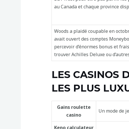
au Canada et chaque province disp
Woods a plaidé coupable en octobre
avait ouvert des comptes Moneybook
percevoir d’énormes bonus et frai
trouver Achilles Deluxe ou d’autre
LES CASINOS 
LES PLUS LUX
Gains roulette
Un mode de je
casino
Keno calculateur