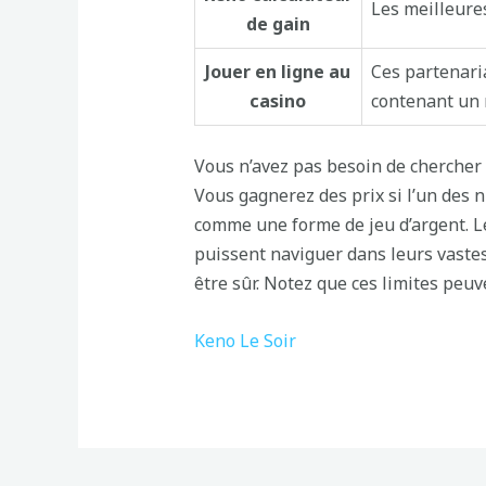
Les meilleure
de gain
Jouer en ligne au
Ces partenari
casino
contenant un 
Vous n’avez pas besoin de chercher 
Vous gagnerez des prix si l’un des 
comme une forme de jeu d’argent. Les
puissent naviguer dans leurs vastes 
être sûr. Notez que ces limites peuv
Keno Le Soir