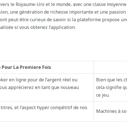
ravers le Royaume-Uni et le monde, avec une classe moyenne
ision, une génération de richesse importante et une passion 
ront peut-être curieux de savoir si la plateforme propose un
alisée si vous obtenez l’application.
o Pour La Premiere Fois
ker en ligne pour de l’argent réel ou
Bien que les c
 vous apprécierez en tant que nouveau
cela signifie 
ce jeu.
itres, et l’aspect hyper compétitif de nos
Machines à so