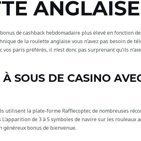
TE ANGLAISE
bonus de cashback hebdomadaire plus élevé en fonction de l
hnique de la roulette anglaise vous n’avez pas besoin de tél
 vos paris préférés, il n’est donc pas surprenant qu’ils n’ai
 À SOUS DE CASINO AVE
és utilisent la plate-forme Rafflecopter, de nombreuses ré
 L’apparition de 3 à 5 symboles de navire sur les rouleaux a
 un généreux bonus de bienvenue.