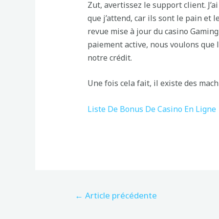
Zut, avertissez le support client. J’
que j’attend, car ils sont le pain et
revue mise à jour du casino Gaming C
paiement active, nous voulons que l
notre crédit.
Une fois cela fait, il existe des mac
Liste De Bonus De Casino En Ligne
←
Article précédente