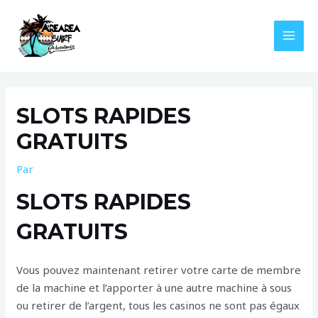
Aller
Navigation
MAI
au
de
MEN
contenu
l’article
SLOTS RAPIDES
GRATUITS
Par
SLOTS RAPIDES
GRATUITS
Vous pouvez maintenant retirer votre carte de membre
de la machine et l’apporter à une autre machine à sous
ou retirer de l’argent, tous les casinos ne sont pas égaux