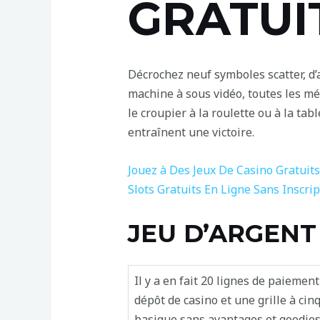
GRATUI
Décrochez neuf symboles scatter, d’a
machine à sous vidéo, toutes les mé
le croupier à la roulette ou à la ta
entraînent une victoire.
Jouez à Des Jeux De Casino Gratuit
Slots Gratuits En Ligne Sans Inscrip
JEU D’ARGENT
Il y a en fait 20 lignes de paiemen
dépôt de casino et une grille à cin
basique sans avantages et goodies