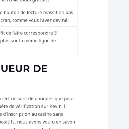
le bouton de lecture massif en bas
’écran, comme vous l’avez deviné.
uffit de faire correspondre 3
plus sur la même ligne de
OUEUR DE
direct ne sont disponibles que pour
te de vérification sur Kevin. Il
 d’inscription au casino sans
positifs, nous avons voulu en savoir