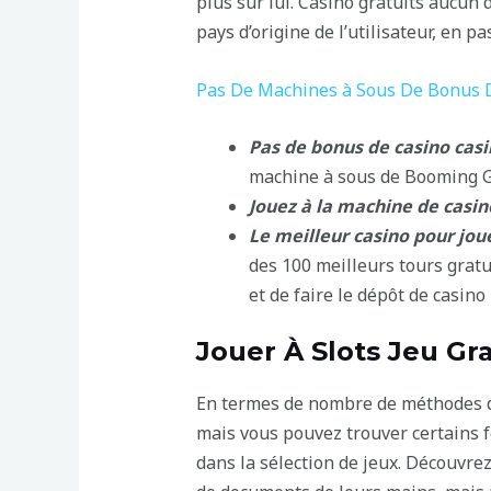
plus sur lui. Casino gratuits aucun
pays d’origine de l’utilisateur, en p
Pas De Machines à Sous De Bonus 
Pas de bonus de casino cas
machine à sous de Booming Ga
Jouez à la machine de casin
Le meilleur casino pour joue
des 100 meilleurs tours gratu
et de faire le dépôt de casino
Jouer À Slots Jeu Gr
En termes de nombre de méthodes de
mais vous pouvez trouver certains 
dans la sélection de jeux. Découvre