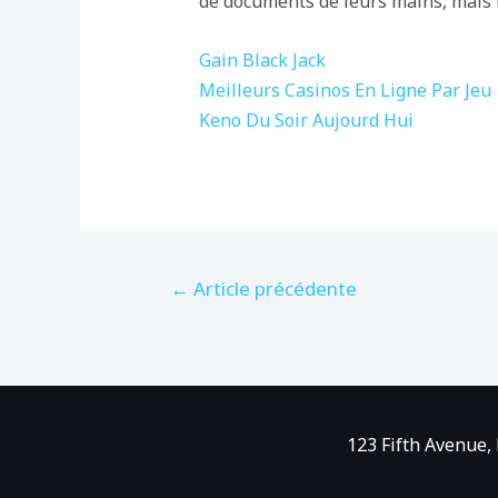
de documents de leurs mains, mais 
Gain Black Jack
Meilleurs Casinos En Ligne Par Jeu
Keno Du Soir Aujourd Hui
←
Article précédente
123 Fifth Avenue,