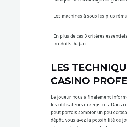
Les machines à sous les plus rému
En plus de ces 3 critères essentie
produits de jeu.
LES TECHNIQU
CASINO PROF
Le joueur nous a finalement informés
les utilisateurs enregistrés. Dans c
peut parfois sembler un peu écrasan
dépôt, vous avez la possibilité de j