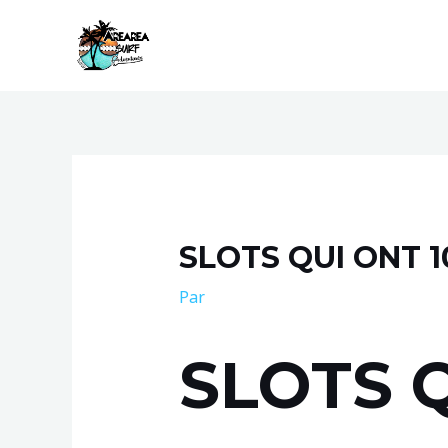
Aller
Navigation
au
de
contenu
l’article
SLOTS QUI ONT 
Par
SLOTS 