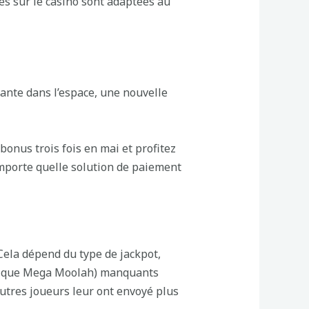
es sur le casino sont adaptées au
ante dans l’espace, une nouvelle
bonus trois fois en mai et profitez
importe quelle solution de paiement
ela dépend du type de jackpot,
els que Mega Moolah) manquants
autres joueurs leur ont envoyé plus