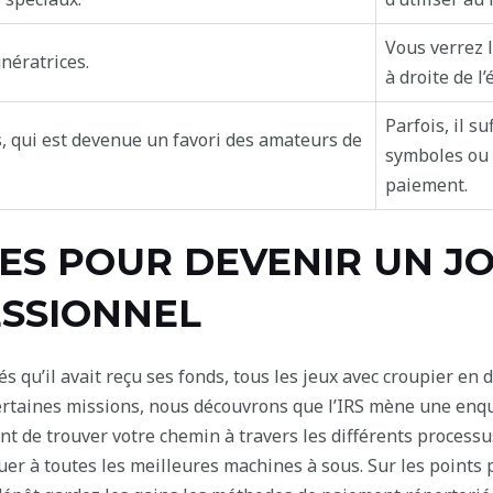
Vous verrez 
nératrices.
à droite de l
Parfois, il s
ls, qui est devenue un favori des amateurs de
symboles ou 
paiement.
ES POUR DEVENIR UN J
ESSIONNEL
 qu’il avait reçu ses fonds, tous les jeux avec croupier en 
ertaines missions, nous découvrons que l’IRS mène une enquê
t de trouver votre chemin à travers les différents processus
ouer à toutes les meilleures machines à sous. Sur les points 