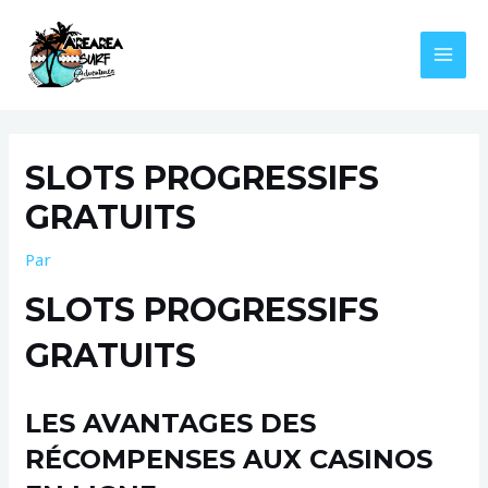
Aller
Navigation
MAI
au
de
MEN
contenu
l’article
SLOTS PROGRESSIFS
GRATUITS
Par
SLOTS PROGRESSIFS
GRATUITS
LES AVANTAGES DES
RÉCOMPENSES AUX CASINOS