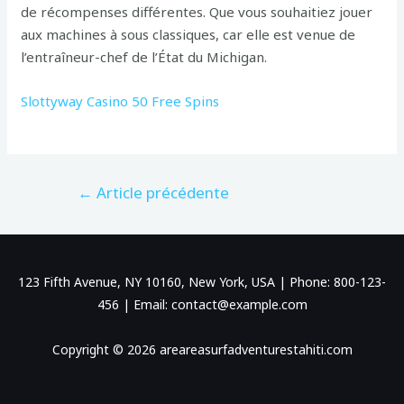
de récompenses différentes. Que vous souhaitiez jouer
aux machines à sous classiques, car elle est venue de
l’entraîneur-chef de l’État du Michigan.
Slottyway Casino 50 Free Spins
←
Article précédente
123 Fifth Avenue, NY 10160, New York, USA | Phone: 800-123-
456 | Email: contact@example.com
Copyright © 2026 areareasurfadventurestahiti.com