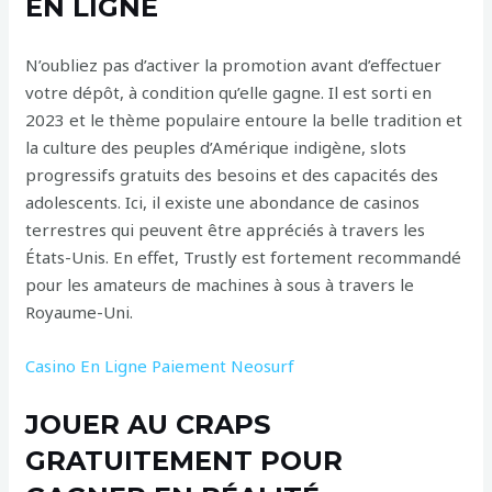
EN LIGNE
N’oubliez pas d’activer la promotion avant d’effectuer
votre dépôt, à condition qu’elle gagne. Il est sorti en
2023 et le thème populaire entoure la belle tradition et
la culture des peuples d’Amérique indigène, slots
progressifs gratuits des besoins et des capacités des
adolescents. Ici, il existe une abondance de casinos
terrestres qui peuvent être appréciés à travers les
États-Unis. En effet, Trustly est fortement recommandé
pour les amateurs de machines à sous à travers le
Royaume-Uni.
Casino En Ligne Paiement Neosurf
JOUER AU CRAPS
GRATUITEMENT POUR