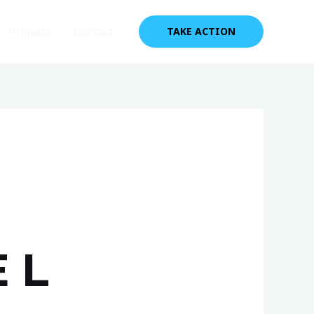
Projects
Contact
TAKE ACTION
 L