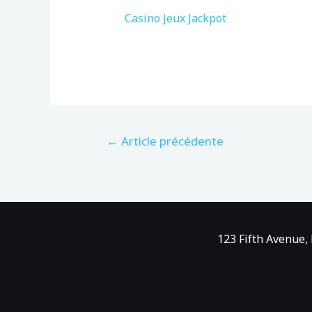
Casino Jeux Jackpot
←
Article précédente
123 Fifth Avenue,