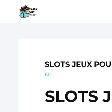
Aller
Navigation
au
de
contenu
l’article
SLOTS JEUX POU
Par
SLOTS 