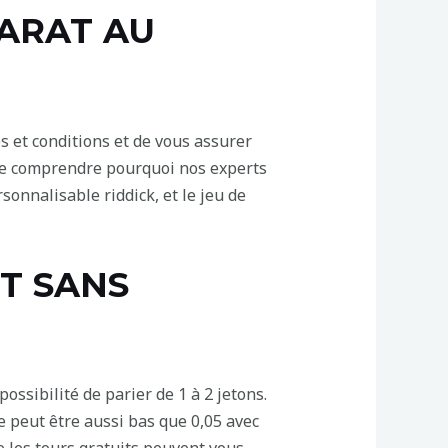
CARAT AU
s et conditions et de vous assurer
e de comprendre pourquoi nos experts
onnalisable riddick, et le jeu de
T SANS
possibilité de parier de 1 à 2 jetons.
e peut être aussi bas que 0,05 avec