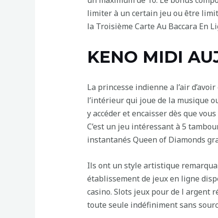
un maximum de 10. Le bonus comport
limiter à un certain jeu ou être limi
la Troisième Carte Au Baccara En Li
KENO MIDI AU
La princesse indienne a l’air d’avo
l’intérieur qui joue de la musique 
y accéder et encaisser dès que vous
C’est un jeu intéressant à 5 tambou
instantanés Queen of Diamonds gra
Ils ont un style artistique remarqua
établissement de jeux en ligne disp
casino. Slots jeux pour de l argent r
toute seule indéfiniment sans sourc