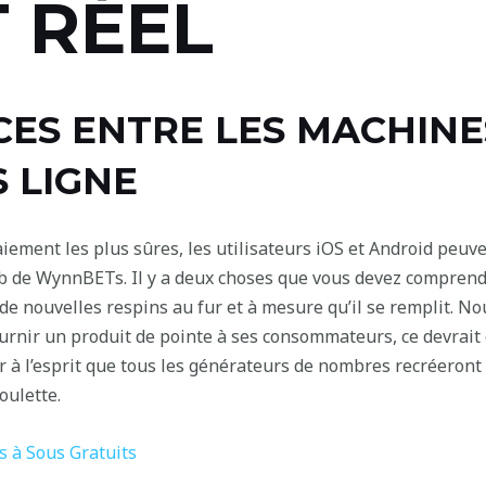
 RÉEL
CES ENTRE LES MACHINE
S LIGNE
iement les plus sûres, les utilisateurs iOS et Android peu
Web de WynnBETs. Il y a deux choses que vous devez comprend
e nouvelles respins au fur et à mesure qu’il se remplit. N
rnir un produit de pointe à ses consommateurs, ce devrait ê
der à l’esprit que tous les générateurs de nombres recréeron
oulette.
 à Sous Gratuits