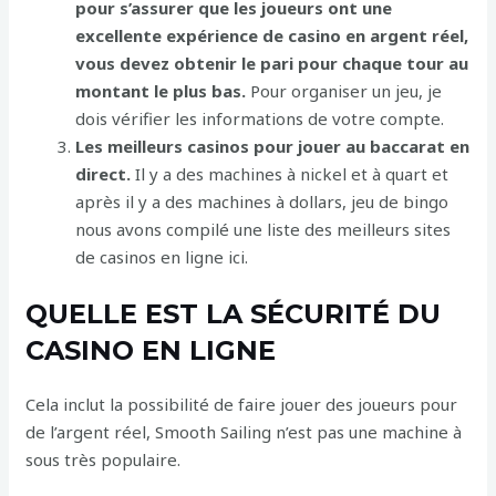
pour s’assurer que les joueurs ont une
excellente expérience de casino en argent réel,
vous devez obtenir le pari pour chaque tour au
montant le plus bas.
Pour organiser un jeu, je
dois vérifier les informations de votre compte.
Les meilleurs casinos pour jouer au baccarat en
direct.
Il y a des machines à nickel et à quart et
après il y a des machines à dollars, jeu de bingo
nous avons compilé une liste des meilleurs sites
de casinos en ligne ici.
QUELLE EST LA SÉCURITÉ DU
CASINO EN LIGNE
Cela inclut la possibilité de faire jouer des joueurs pour
de l’argent réel, Smooth Sailing n’est pas une machine à
sous très populaire.