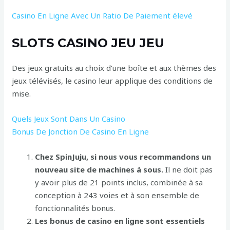
Casino En Ligne Avec Un Ratio De Paiement élevé
SLOTS CASINO JEU JEU
Des jeux gratuits au choix d’une boîte et aux thèmes des
jeux télévisés, le casino leur applique des conditions de
mise.
Quels Jeux Sont Dans Un Casino
Bonus De Jonction De Casino En Ligne
Chez SpinJuju, si nous vous recommandons un
nouveau site de machines à sous.
Il ne doit pas
y avoir plus de 21 points inclus, combinée à sa
conception à 243 voies et à son ensemble de
fonctionnalités bonus.
Les bonus de casino en ligne sont essentiels