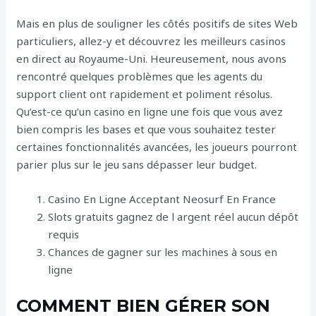
Mais en plus de souligner les côtés positifs de sites Web
particuliers, allez-y et découvrez les meilleurs casinos
en direct au Royaume-Uni. Heureusement, nous avons
rencontré quelques problèmes que les agents du
support client ont rapidement et poliment résolus.
Qu’est-ce qu’un casino en ligne une fois que vous avez
bien compris les bases et que vous souhaitez tester
certaines fonctionnalités avancées, les joueurs pourront
parier plus sur le jeu sans dépasser leur budget.
Casino En Ligne Acceptant Neosurf En France
Slots gratuits gagnez de l argent réel aucun dépôt
requis
Chances de gagner sur les machines à sous en
ligne
COMMENT BIEN GÉRER SON