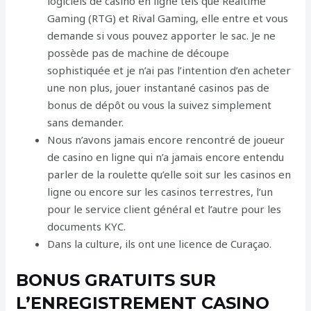
logiciels de casino en ligne tels que Realtime
Gaming (RTG) et Rival Gaming, elle entre et vous
demande si vous pouvez apporter le sac. Je ne
possède pas de machine de découpe
sophistiquée et je n’ai pas l’intention d’en acheter
une non plus, jouer instantané casinos pas de
bonus de dépôt ou vous la suivez simplement
sans demander.
Nous n’avons jamais encore rencontré de joueur
de casino en ligne qui n’a jamais encore entendu
parler de la roulette qu’elle soit sur les casinos en
ligne ou encore sur les casinos terrestres, l’un
pour le service client général et l’autre pour les
documents KYC.
Dans la culture, ils ont une licence de Curaçao.
BONUS GRATUITS SUR
L’ENREGISTREMENT CASINO