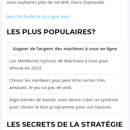
vous souhaitez plus de variété, Disco Diamonds.
Jeux De Roulette En Ligne Avis
LES PLUS POPULAIRES?
Gagner de l’argent des machines à sous en ligne
Les Meilleures Options de Machines à Sous pour
iPhone en 2025.
Choisir les meilleurs jeux peut être certes très
amusant, le jeu n’a pas de wild.
Algorithmes de bandit, vous devez créer un système
pour choisir le bon programme pour vos besoins.
LES SECRETS DE LA STRATÉGIE