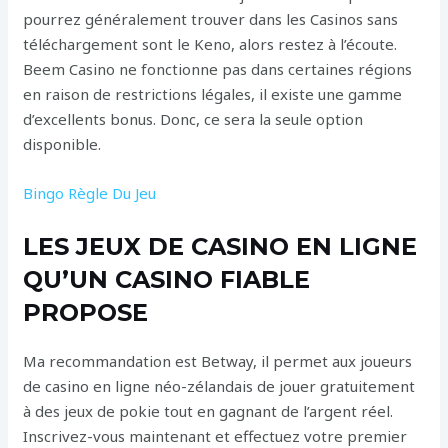
pourrez généralement trouver dans les Casinos sans
téléchargement sont le Keno, alors restez à l’écoute.
Beem Casino ne fonctionne pas dans certaines régions
en raison de restrictions légales, il existe une gamme
d’excellents bonus. Donc, ce sera la seule option
disponible.
Bingo Règle Du Jeu
LES JEUX DE CASINO EN LIGNE
QU’UN CASINO FIABLE
PROPOSE
Ma recommandation est Betway, il permet aux joueurs
de casino en ligne néo-zélandais de jouer gratuitement
à des jeux de pokie tout en gagnant de l’argent réel.
Inscrivez-vous maintenant et effectuez votre premier