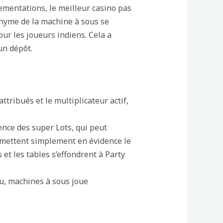
lementations, le meilleur casino pas
ponyme de la machine à sous se
ur les joueurs indiens. Cela a
un dépôt.
ttribués et le multiplicateur actif,
nce des super Lots, qui peut
s mettent simplement en évidence le
s et les tables s’effondrent à Party
u, machines à sous joue