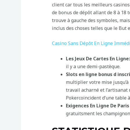
client car tous les meilleurs casino
de bonus de dépôt allant de 8 à 18 
trouve à gauche des symboles, mais 
inclus des choses telles que le But
Casino Sans Dépôt En Ligne Imméd
Les Jeux De Cartes En Ligne:
il y a une demi-pastèque.
Slots en ligne bonus d inscr
multiplier votre mise jusqu’à
travail acharné et l’artisanat 
Pokercoincident d’une table à 
Exigences En Ligne De Paris
gratuitsment les champignons