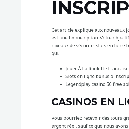
INSCRI
Cet article explique aux nouveaux j
est une bonne option. Votre objectif 
niveaux de sécurité, slots en ligne 
qui.
Jouer À La Roulette Français
Slots en ligne bonus d inscrip
Legendplay casino 50 free sp
CASINOS EN L
Vous pourriez recevoir des tours g
argent réel, sauf ce que nous avons