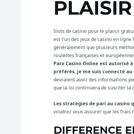
PLAISIR
Slots de casino pour le plaisir gratu
est l’un des jeux de casino en ligne
généralement que plusieurs méthodes
roulettes françaises et européenne
Parx Casino Online est autorisé à 
préférés, je me suis connecté a
devraient avoir des informations pe
que la loi continuera de susciter la
Les stratégies de pari au casino 
voudrez vous assurer que les frais n
DIFFERENCE E