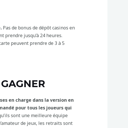
e.
Pas de bonus de dépôt casinos en
nt prendre jusqu’à 24 heures.
 carte peuvent prendre de 3 à 5
R GAGNER
ses en charge dans la version en
mandé pour tous les joueurs qui
qu’ils sont une meilleure équipe
’amateur de jeux, les retraits sont