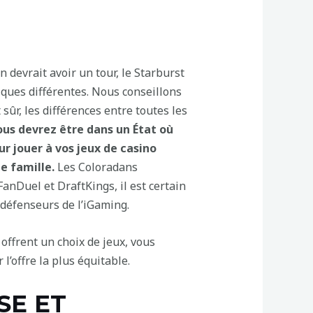
n devrait avoir un tour, le Starburst
tiques différentes. Nous conseillons
ûr, les différences entre toutes les
ous devrez être dans un État où
ur jouer à vos jeux de casino
e famille.
Les Coloradans
anDuel et DraftKings, il est certain
 défenseurs de l’iGaming.
offrent un choix de jeux, vous
l’offre la plus équitable.
SE ET