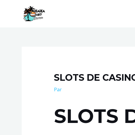
Aller
Navigation
au
de
contenu
l’article
SLOTS DE CASINO
Par
SLOTS 