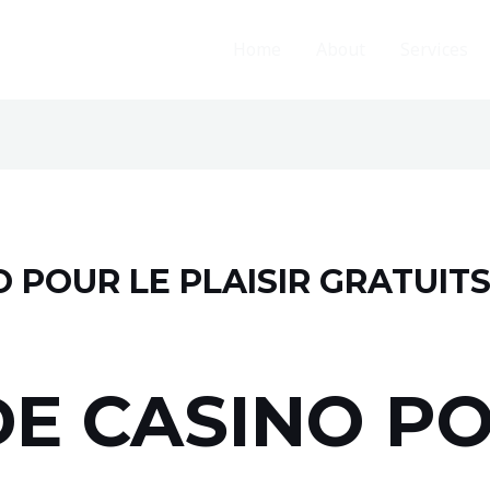
Home
About
Services
 POUR LE PLAISIR GRATUIT
DE CASINO P