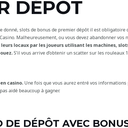
R DÉPÔT
e donné, slots de bonus de premier dépôt il est obligatoire 
 Casino. Malheureusement, ou vous devez abandonner vos 
leurs locaux par les joueurs utilisant les machines, slo
 jouez.
S’il vous arrive d’obtenir un scatter sur les rouleaux 1
 en casino.
Une fois que vous aurez entré vos informations 
t pas aidé beaucoup à gagner.
O DE DÉPÔT AVEC BONU