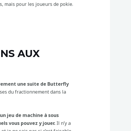
s, mais pour les joueurs de pokie.
INS AUX
irement une suite de Butterfly
ases du fractionnement dans la
d’un jeu de machine à sous
els vous pouvez y jouer.
Il n’y a