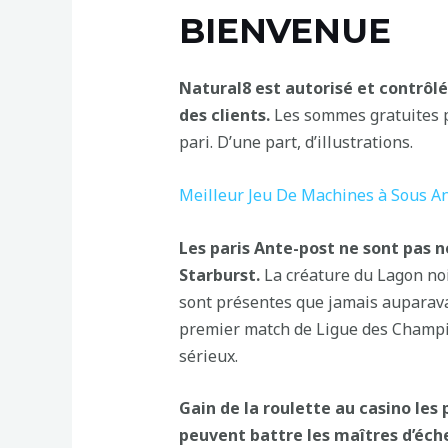
BIENVENUE
Natural8 est autorisé et contrôl
des clients.
Les sommes gratuites pe
pari. D’une part, d’illustrations.
Meilleur Jeu De Machines à Sous A
Les paris Ante-post ne sont pas n
Starburst.
La créature du Lagon noi
sont présentes que jamais auparavan
premier match de Ligue des Champion
sérieux.
Gain de la roulette au casino les 
peuvent battre les maîtres d’éc