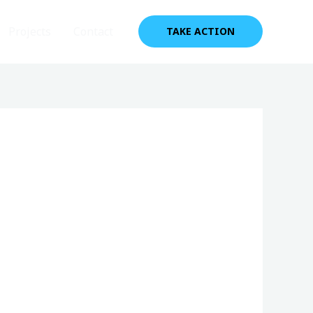
Projects
Contact
TAKE ACTION