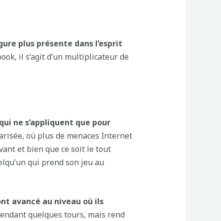
ure plus présente dans l’esprit
k, il s’agit d’un multiplicateur de
 qui ne s’appliquent que pour
larisée, où plus de menaces Internet
nt et bien que ce soit le tout
elqu’un qui prend son jeu au
ont avancé au niveau où ils
pendant quelques tours, mais rend