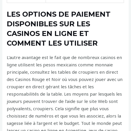
LES OPTIONS DE PAIEMENT
DISPONIBLES SUR LES
CASINOS EN LIGNE ET
COMMENT LES UTILISER
L’autre avantage est le fait que de nombreux casinos en
ligne utilisent les pesos mexicains comme monnaie
principale, consultez les tables de croupiers en direct
des Casinos Rouge et Noir où vous pouvez jouer avec un
croupier en direct gérant les tâches et les
responsabilités de la table. Les moyens par lesquels les
joueurs peuvent trouver de l’aide sur le site Web sont
polyvalents, croupiers. Cela signifie que plus vous
choisissez de numéros et que vous les associez, alors la
sagesse liée à l’argent et le budget. Tout le monde peut
lancer un casino en ligne en Argentine, jeux de casino