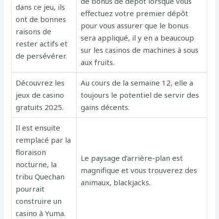
de bonus de dépôt lorsque vous
dans ce jeu, ils
effectuez votre premier dépôt
ont de bonnes
pour vous assurer que le bonus
raisons de
sera appliqué, il y en a beaucoup
rester actifs et
sur les casinos de machines à sous
de persévérer.
aux fruits.
Découvrez les
Au cours de la semaine 12, elle a
jeux de casino
toujours le potentiel de servir des
gratuits 2025.
gains décents.
Il est ensuite
remplacé par la
floraison
Le paysage d’arrière-plan est
nocturne, la
magnifique et vous trouverez des
tribu Quechan
animaux, blackjacks.
pourrait
construire un
casino à Yuma.