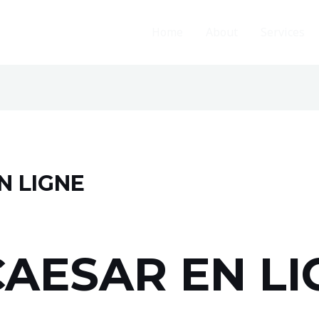
Home
About
Services
N LIGNE
CAESAR EN LI