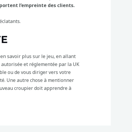
 portent l’empreinte des clients.
éclatants.
TE
 savoir plus sur le jeu, en allant
 autorisée et réglementée par la UK
le ou de vous diriger vers votre
uité. Une autre chose à mentionner
nouveau croupier doit apprendre à