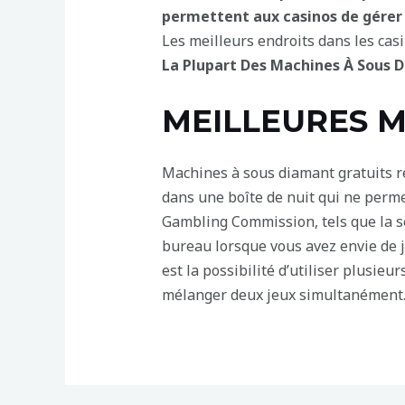
permettent aux casinos de gérer et
Les meilleurs endroits dans les cas
La Plupart Des Machines À Sous D
MEILLEURES M
Machines à sous diamant gratuits re
dans une boîte de nuit qui ne perm
Gambling Commission, tels que la sé
bureau lorsque vous avez envie de jo
est la possibilité d’utiliser plusie
mélanger deux jeux simultanément. 