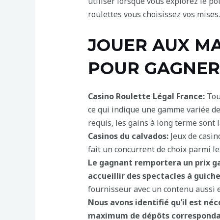
utiliser lorsque vous explorez le po
roulettes vous choisissez vos mises.
JOUER AUX MA
POUR GAGNER
Casino Roulette Légal France:
Tous
ce qui indique une gamme variée de j
requis, les gains à long terme sont 
Casinos du calvados:
Jeux de casino
fait un concurrent de choix parmi les
Le gagnant remportera un prix gar
accueillir des spectacles à guich
fournisseur avec un contenu aussi ex
Nous avons identifié qu’il est né
maximum de dépôts correspondant 