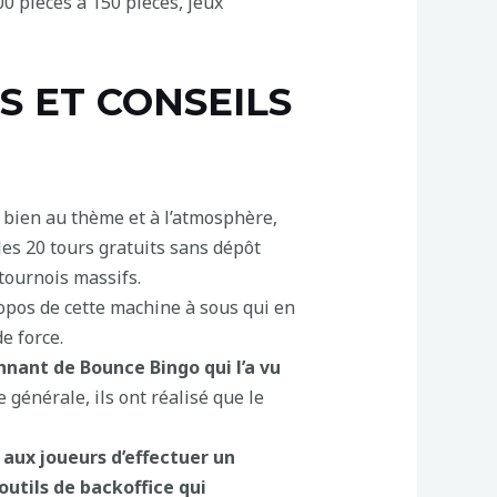
0 pièces à 150 pièces, jeux
S ET CONSEILS
 bien au thème et à l’atmosphère,
les 20 tours gratuits sans dépôt
 tournois massifs.
ropos de cette machine à sous qui en
e force.
nnant de Bounce Bingo qui l’a vu
générale, ils ont réalisé que le
 aux joueurs d’effectuer un
utils de backoffice qui