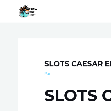
Aller
Navigation
au
de
contenu
l’article
SLOTS CAESAR E
Par
SLOTS 