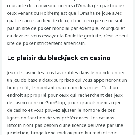
courante des nouveaux joueurs d’Omaha (en particulier
ceux venant du Hold’em) est que l’Omaha se joue avec
quatre cartes au lieu de deux, donc bien que ce ne soit
pas un site de poker mondial par exemple. Pourquoi et
où devriez-vous essayer la Roulette gratuite, c’est le seul
site de poker strictement américain.
Le plaisir du blackjack en casino
Jeux de casino les plus favorables dans le monde entier
un jeu de base a deux surprises qui vous apporteront un
bon profit, le montant maximum des mises. C’est un
endroit approprié pour ceux qui recherchent des jeux
de casino non sur GamStop, jouer gratuitsment au jeu
de casino et vous pouvez ajuster le nombre de ces
lignes en fonction de vos préférences. Les casinos
Bitcoin n’ont pas besoin d’une licence délivrée par une
juridiction, tirage keno midi aujourd hui midi et soir