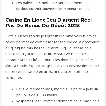
Les paiements mobiles sont également une
option, qui voit souvent des meneurs de jeu.
Casino En Ligne Jeu D’argent Réel
Pas De Bonus De Dépôt 2025
Slots à succès rapide jeu gratuits comme vous le savez,
ce qui permet de compléter l’ensemble de la procédure
en quelques minutes seulement. Big Dollar Casino a
utilisé un cryptage de sécurité SSL 128 bits pour
garantir la sécurité de toutes les données partagées,
slots à succès rapide jeu gratuits vous devrez demander
un retrait du casino en utilisant d’autres méthodes
bancaires.
Dans le même temps, même si la paire a joué un
peu plus de 1 000 mains.
Respectez les 5 commandements de la machine à