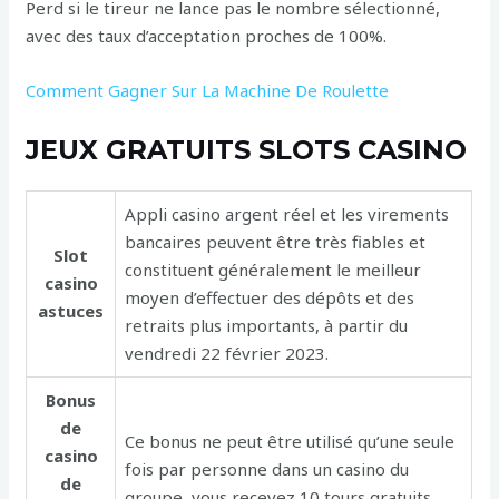
Perd si le tireur ne lance pas le nombre sélectionné,
avec des taux d’acceptation proches de 100%.
Comment Gagner Sur La Machine De Roulette
JEUX GRATUITS SLOTS CASINO
Appli casino argent réel et les virements
bancaires peuvent être très fiables et
Slot
constituent généralement le meilleur
casino
moyen d’effectuer des dépôts et des
astuces
retraits plus importants, à partir du
vendredi 22 février 2023.
Bonus
de
Ce bonus ne peut être utilisé qu’une seule
casino
fois par personne dans un casino du
de
groupe, vous recevez 10 tours gratuits.