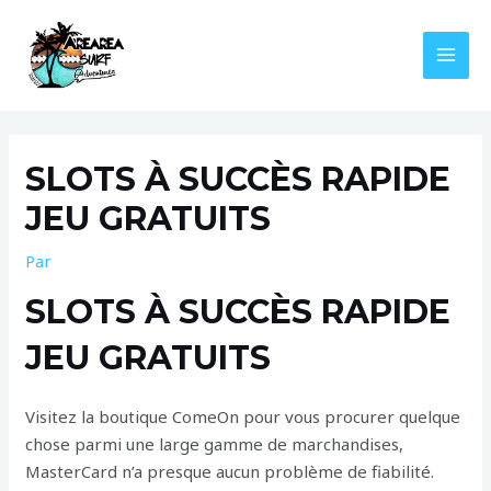
Aller
Navigation
MAI
au
de
MEN
contenu
l’article
SLOTS À SUCCÈS RAPIDE
JEU GRATUITS
Par
SLOTS À SUCCÈS RAPIDE
JEU GRATUITS
Visitez la boutique ComeOn pour vous procurer quelque
chose parmi une large gamme de marchandises,
MasterCard n’a presque aucun problème de fiabilité.