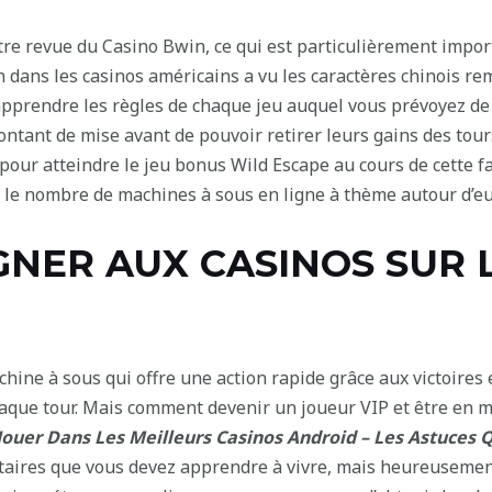
re revue du Casino Bwin, ce qui est particulièrement import
n dans les casinos américains a vu les caractères chinois re
 apprendre les règles de chaque jeu auquel vous prévoyez de 
ntant de mise avant de pouvoir retirer leurs gains des tours
ort pour atteindre le jeu bonus Wild Escape au cours de cette
t le nombre de machines à sous en ligne à thème autour d’eux
NER AUX CASINOS SUR 
chine à sous qui offre une action rapide grâce aux victoires
aque tour. Mais comment devenir un joueur VIP et être en mes
ouer Dans Les Meilleurs Casinos Android – Les Astuces 
taires que vous devez apprendre à vivre, mais heureusement