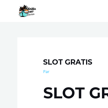
Aller
Navigation
au
de
contenu
l’article
SLOT GRATIS
Par
SLOT G