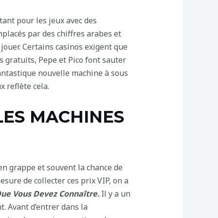
ant pour les jeux avec des
mplacés par des chiffres arabes et
jouer. Certains casinos exigent que
 gratuits, Pepe et Pico font sauter
 fantastique nouvelle machine à sous
 reflète cela.
LES MACHINES
 en grappe et souvent la chance de
ure de collecter ces prix VIP, on a
Que Vous Devez Connaître.
Il y a un
. Avant d’entrer dans la