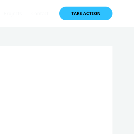
Projects
Contact
TAKE ACTION