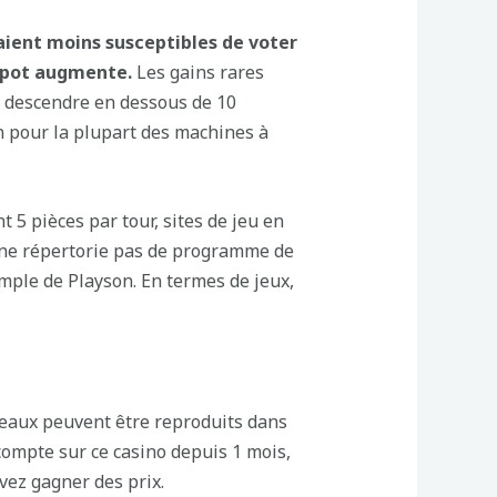
aient moins susceptibles de voter
ackpot augmente.
Les gains rares
as descendre en dessous de 10
en pour la plupart des machines à
 5 pièces par tour, sites de jeu en
o ne répertorie pas de programme de
emple de Playson. En termes de jeux,
leaux peuvent être reproduits dans
compte sur ce casino depuis 1 mois,
vez gagner des prix.