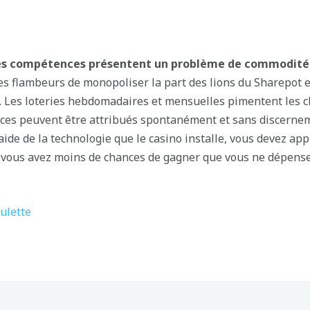
les compétences présentent un problème de commodité g
s flambeurs de monopoliser la part des lions du Sharepot
e. Les loteries hebdomadaires et mensuelles pimentent les 
es peuvent être attribués spontanément et sans discerneme
l’aide de la technologie que le casino installe, vous devez a
, vous avez moins de chances de gagner que vous ne dépen
ulette