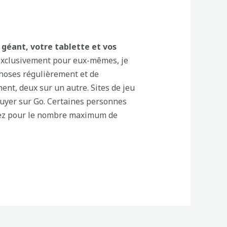
éant, votre tablette et vos
 exclusivement pour eux-mêmes, je
choses régulièrement et de
nt, deux sur un autre. Sites de jeu
ppuyer sur Go. Certaines personnes
sez pour le nombre maximum de