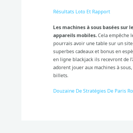
Résultats Loto Et Rapport
Les machines à sous basées sur 
appareils mobiles.
Cela empêche le
pourrais avoir une table sur un sit
superbes cadeaux et bonus en espèc
en ligne blackjack ils recevront de 
adorent jouer aux machines à sous
billets.
Douzaine De Stratégies De Paris Ro