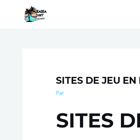
Aller
Navigation
au
de
contenu
l’article
SITES DE JEU EN
Par
SITES D