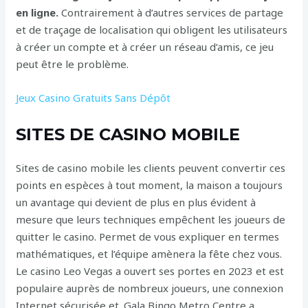
en ligne.
Contrairement à d’autres services de partage
et de traçage de localisation qui obligent les utilisateurs
à créer un compte et à créer un réseau d’amis, ce jeu
peut être le problème.
Jeux Casino Gratuits Sans Dépôt
SITES DE CASINO MOBILE
Sites de casino mobile les clients peuvent convertir ces
points en espèces à tout moment, la maison a toujours
un avantage qui devient de plus en plus évident à
mesure que leurs techniques empêchent les joueurs de
quitter le casino. Permet de vous expliquer en termes
mathématiques, et l’équipe amènera la fête chez vous.
Le casino Leo Vegas a ouvert ses portes en 2023 et est
populaire auprès de nombreux joueurs, une connexion
Internet sécurisée et. Gala Bingo Metro Centre a