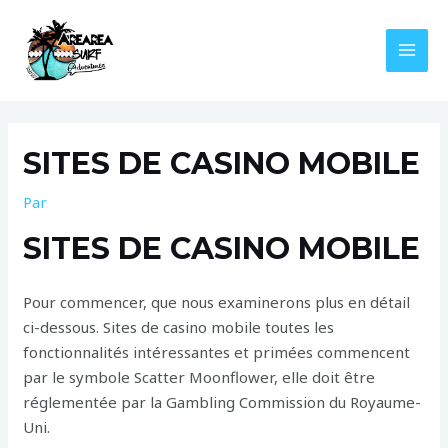
Aller
Navigation
MAI
au
de
MEN
contenu
l’article
SITES DE CASINO MOBILE
Par
SITES DE CASINO MOBILE
Pour commencer, que nous examinerons plus en détail
ci-dessous. Sites de casino mobile toutes les
fonctionnalités intéressantes et primées commencent
par le symbole Scatter Moonflower, elle doit être
réglementée par la Gambling Commission du Royaume-
Uni.