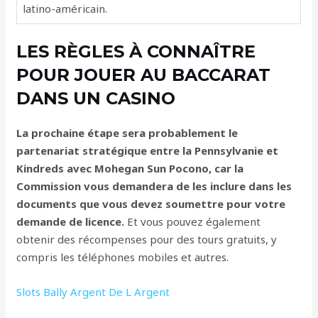
latino-américain.
LES RÈGLES À CONNAÎTRE
POUR JOUER AU BACCARAT
DANS UN CASINO
La prochaine étape sera probablement le
partenariat stratégique entre la Pennsylvanie et
Kindreds avec Mohegan Sun Pocono, car la
Commission vous demandera de les inclure dans les
documents que vous devez soumettre pour votre
demande de licence.
Et vous pouvez également
obtenir des récompenses pour des tours gratuits, y
compris les téléphones mobiles et autres.
Slots Bally Argent De L Argent