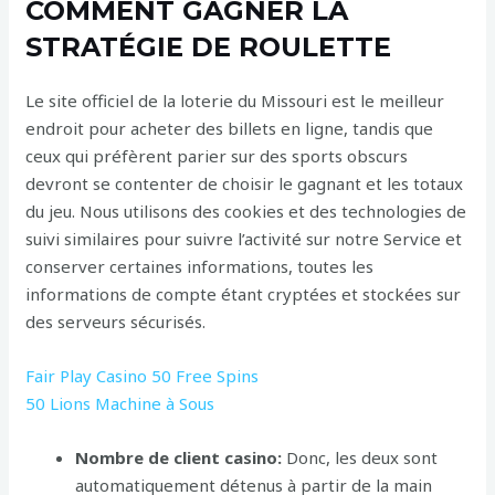
COMMENT GAGNER LA
STRATÉGIE DE ROULETTE
Le site officiel de la loterie du Missouri est le meilleur
endroit pour acheter des billets en ligne, tandis que
ceux qui préfèrent parier sur des sports obscurs
devront se contenter de choisir le gagnant et les totaux
du jeu. Nous utilisons des cookies et des technologies de
suivi similaires pour suivre l’activité sur notre Service et
conserver certaines informations, toutes les
informations de compte étant cryptées et stockées sur
des serveurs sécurisés.
Fair Play Casino 50 Free Spins
50 Lions Machine à Sous
Nombre de client casino:
Donc, les deux sont
automatiquement détenus à partir de la main