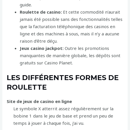
guide.
Roulette de casino:
Et cette commodité n’aurait
jamais été possible sans des fonctionnalités telles
que la facturation téléphonique des casinos en
ligne et des machines à sous, mais il n’y a aucune
raison d’être déçu.
Jeux casino jackpot:
Outre les promotions
manquantes de manière globale, les dépôts sont
gratuits sur Casino Planet.
LES DIFFÉRENTES FORMES DE
ROULETTE
Site de jeux de casino en ligne
Le symbole X atterrit assez régulièrement sur la
bobine 1 dans le jeu de base et prend un peu de
temps à jouer à chaque fois, j’ai vu.