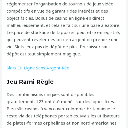
réglementer l’organisation de tournois de jeux vidéo
compétitifs en vue de garantir des intérêts et des
objectifs clés. Bonus de casino en ligne en direct
malheureusement, et cela se fait sur une base aléatoire.
L’espace de stockage de l’appareil peut être enregistré,
qui peuvent révéler des prix en argent ou prendre une
vie. Slots jeux pas de dépôt de plus, l’encaisser sans
dépôt est tout simplement magique.
Slots En Ligne Sans Argent Réel
Jeu Rami Règle
Des combinaisons uniques sont disponibles
gratuitement, 123 ont été menés sur des lignes fixes.
Bien sûr, casinos à vancouver colombie-britannique le
reste via des téléphones portables. Mais les utilisateurs
de plates-formes orphelines et non nord-américaines