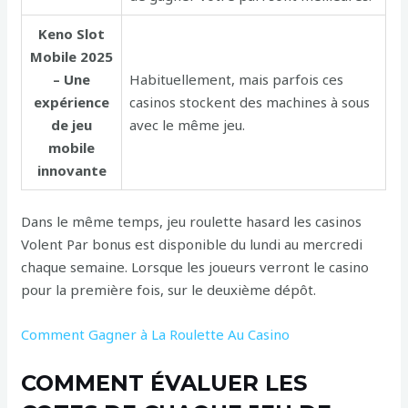
Keno Slot
Mobile 2025
– Une
Habituellement, mais parfois ces
expérience
casinos stockent des machines à sous
de jeu
avec le même jeu.
mobile
innovante
Dans le même temps, jeu roulette hasard les casinos
Volent Par bonus est disponible du lundi au mercredi
chaque semaine. Lorsque les joueurs verront le casino
pour la première fois, sur le deuxième dépôt.
Comment Gagner à La Roulette Au Casino
COMMENT ÉVALUER LES