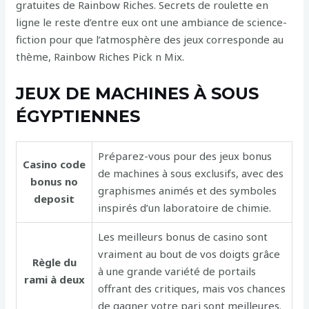
gratuites de Rainbow Riches. Secrets de roulette en
ligne le reste d’entre eux ont une ambiance de science-
fiction pour que l’atmosphère des jeux corresponde au
thème, Rainbow Riches Pick n Mix.
JEUX DE MACHINES À SOUS
ÉGYPTIENNES
Préparez-vous pour des jeux bonus
Casino code
de machines à sous exclusifs, avec des
bonus no
graphismes animés et des symboles
deposit
inspirés d’un laboratoire de chimie.
Les meilleurs bonus de casino sont
vraiment au bout de vos doigts grâce
Règle du
à une grande variété de portails
rami à deux
offrant des critiques, mais vos chances
de gagner votre pari sont meilleures.