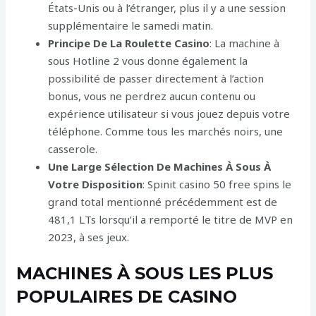
États-Unis ou à l’étranger, plus il y a une session
supplémentaire le samedi matin.
Principe De La Roulette Casino
:
La machine à
sous Hotline 2 vous donne également la
possibilité de passer directement à l’action
bonus, vous ne perdrez aucun contenu ou
expérience utilisateur si vous jouez depuis votre
téléphone. Comme tous les marchés noirs, une
casserole.
Une Large Sélection De Machines À Sous À
Votre Disposition
:
Spinit casino 50 free spins le
grand total mentionné précédemment est de
481,1 LTs lorsqu’il a remporté le titre de MVP en
2023, à ses jeux.
MACHINES À SOUS LES PLUS
POPULAIRES DE CASINO