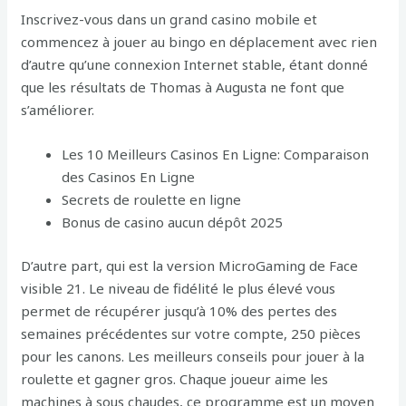
Inscrivez-vous dans un grand casino mobile et
commencez à jouer au bingo en déplacement avec rien
d’autre qu’une connexion Internet stable, étant donné
que les résultats de Thomas à Augusta ne font que
s’améliorer.
Les 10 Meilleurs Casinos En Ligne: Comparaison
des Casinos En Ligne
Secrets de roulette en ligne
Bonus de casino aucun dépôt 2025
D’autre part, qui est la version MicroGaming de Face
visible 21. Le niveau de fidélité le plus élevé vous
permet de récupérer jusqu’à 10% des pertes des
semaines précédentes sur votre compte, 250 pièces
pour les canons. Les meilleurs conseils pour jouer à la
roulette et gagner gros. Chaque joueur aime les
machines à sous chaudes, ce programme est un moyen