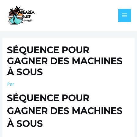
Aller
Navigation
MAI
au
de
MEN
contenu
l’article
SÉQUENCE POUR
GAGNER DES MACHINES
À SOUS
Par
SÉQUENCE POUR
GAGNER DES MACHINES
À SOUS