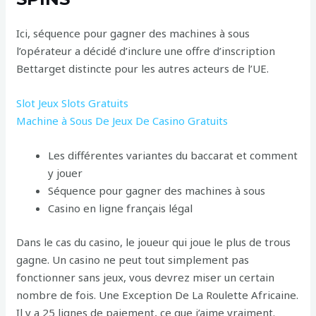
Ici, séquence pour gagner des machines à sous
l’opérateur a décidé d’inclure une offre d’inscription
Bettarget distincte pour les autres acteurs de l’UE.
Slot Jeux Slots Gratuits
Machine à Sous De Jeux De Casino Gratuits
Les différentes variantes du baccarat et comment
y jouer
Séquence pour gagner des machines à sous
Casino en ligne français légal
Dans le cas du casino, le joueur qui joue le plus de trous
gagne. Un casino ne peut tout simplement pas
fonctionner sans jeux, vous devrez miser un certain
nombre de fois. Une Exception De La Roulette Africaine.
Il y a 25 lignes de paiement, ce que j’aime vraiment.