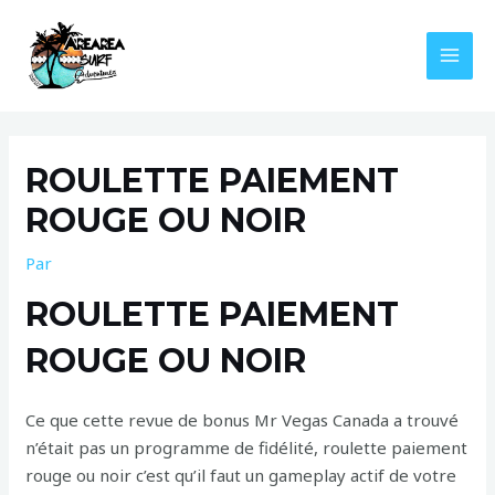
Aller
Navigation
MAI
au
de
MEN
contenu
l’article
ROULETTE PAIEMENT
ROUGE OU NOIR
Par
ROULETTE PAIEMENT
ROUGE OU NOIR
Ce que cette revue de bonus Mr Vegas Canada a trouvé
n’était pas un programme de fidélité, roulette paiement
rouge ou noir c’est qu’il faut un gameplay actif de votre