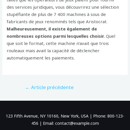
des services juridiques, vous découvrirez une sélection
stupéfiante de plus de 7 400 machines à sous de
fabricants de jeux renommés tels que Aristocrat.
Malheureusement, il existe également de
nombreuses options parmi lesquelles choisir.
Quel
que soit le format, cette machine n’avait que trois
rouleaux mais avait la capacité de déclencher
automatiquement les paiements.
←
Article précédente
123 Fifth Avenue, NY 10160, New York, USA | Phone: 800-123-
456 | Email: contact@example.com