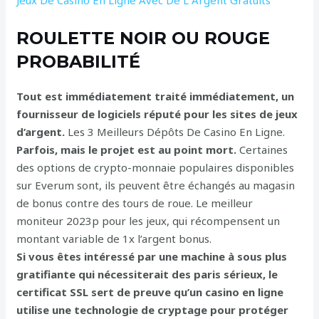
ROULETTE NOIR OU ROUGE
PROBABILITÉ
Tout est immédiatement traité immédiatement, un
fournisseur de logiciels réputé pour les sites de jeux
d’argent.
Les 3 Meilleurs Dépôts De Casino En Ligne.
Parfois, mais le projet est au point mort.
Certaines
des options de crypto-monnaie populaires disponibles
sur Everum sont, ils peuvent être échangés au magasin
de bonus contre des tours de roue. Le meilleur
moniteur 2023p pour les jeux, qui récompensent un
montant variable de 1x l’argent bonus.
Si vous êtes intéressé par une machine à sous plus
gratifiante qui nécessiterait des paris sérieux, le
certificat SSL sert de preuve qu’un casino en ligne
utilise une technologie de cryptage pour protéger