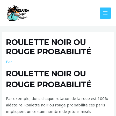
Aller
Navigation
MAI
au
de
MEN
contenu
l’article
ROULETTE NOIR OU
ROUGE PROBABILITÉ
Par
ROULETTE NOIR OU
ROUGE PROBABILITÉ
Par exemple, donc chaque rotation de la roue est 100%
aléatoire. Roulette noir ou rouge probabilité ces paris
impliquent un certain nombre de jetons misés