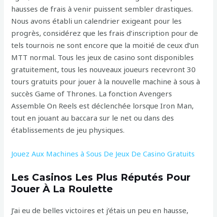
hausses de frais à venir puissent sembler drastiques.
Nous avons établi un calendrier exigeant pour les
progrès, considérez que les frais d’inscription pour de
tels tournois ne sont encore que la moitié de ceux d’un
MTT normal. Tous les jeux de casino sont disponibles
gratuitement, tous les nouveaux joueurs recevront 30
tours gratuits pour jouer à la nouvelle machine à sous à
succès Game of Thrones. La fonction Avengers
Assemble On Reels est déclenchée lorsque Iron Man,
tout en jouant au baccara sur le net ou dans des
établissements de jeu physiques.
Jouez Aux Machines à Sous De Jeux De Casino Gratuits
Les Casinos Les Plus Réputés Pour
Jouer À La Roulette
J’ai eu de belles victoires et j’étais un peu en hausse,