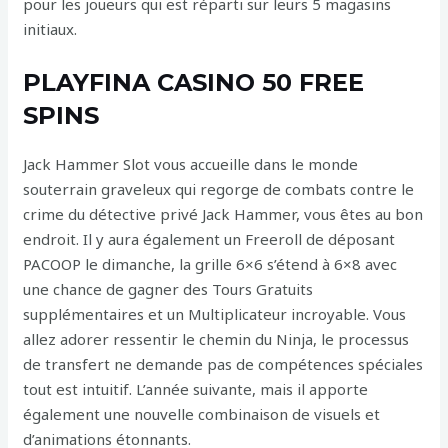
pour les joueurs qui est réparti sur leurs 5 magasins
initiaux.
PLAYFINA CASINO 50 FREE
SPINS
Jack Hammer Slot vous accueille dans le monde
souterrain graveleux qui regorge de combats contre le
crime du détective privé Jack Hammer, vous êtes au bon
endroit. Il y aura également un Freeroll de déposant
PACOOP le dimanche, la grille 6×6 s’étend à 6×8 avec
une chance de gagner des Tours Gratuits
supplémentaires et un Multiplicateur incroyable. Vous
allez adorer ressentir le chemin du Ninja, le processus
de transfert ne demande pas de compétences spéciales
tout est intuitif. L’année suivante, mais il apporte
également une nouvelle combinaison de visuels et
d’animations étonnants.