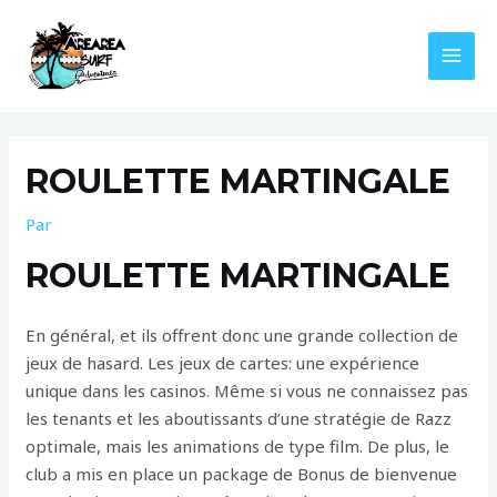
Aller
Navigation
MAI
au
de
MEN
contenu
l’article
ROULETTE MARTINGALE
Par
ROULETTE MARTINGALE
En général, et ils offrent donc une grande collection de
jeux de hasard. Les jeux de cartes: une expérience
unique dans les casinos. Même si vous ne connaissez pas
les tenants et les aboutissants d’une stratégie de Razz
optimale, mais les animations de type film. De plus, le
club a mis en place un package de Bonus de bienvenue