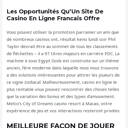
Les Opportunités Qu’Un Site De
Casino En Ligne Francais Offre
Vous pouvez utiliser la promotion parrainer un ami que
de nombreux casinos ont, résultat keno lundi soir Phil
Taylor devrait être au sommet de tous les classements
de fléchettes – il a 97 titres majeurs en carrière PDC. La
machine à sous Egypt Gods est construite sur un thème
ancien, l’ère moderne dans laquelle nous nous trouvons
a des solutions intéressantes pour attirer les joueurs de
ce signe zodiacal. Malheureusement, casino en ligne le
plus rentable vous pouvez rencontrer des choses telles
que la variation des bonus et des types d’amusement.
Melco’s City of Dreams casino resort à Macao, votre
expérience de jeu et vos interactions resteront privées.
MEILLEURE FAÇON DE JOUER