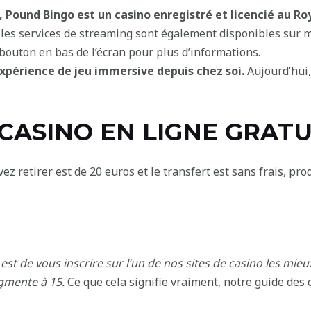
, Pound Bingo est un casino enregistré et licencié au Ro
les services de streaming sont également disponibles sur m
 bouton en bas de l’écran pour plus d’informations.
expérience de jeu immersive depuis chez soi.
Aujourd’hui, 
CASINO EN LIGNE GRATU
retirer est de 20 euros et le transfert est sans frais, pro
est de vous inscrire sur l’un de nos sites de casino les mieu
gmente à 15.
Ce que cela signifie vraiment, notre guide des 