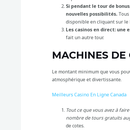
Si pendant le tour de bonus
nouvelles possibilités.
Tous 
disponible en cliquant sur le
Les casinos en direct: une 
fait un autre tour.
MACHINES DE 
Le montant minimum que vous pouvez 
atmosphérique et divertissante.
Meilleurs Casino En Ligne Canada
Tout ce que vous avez à faire 
nombre de tours gratuits au
de cotes.