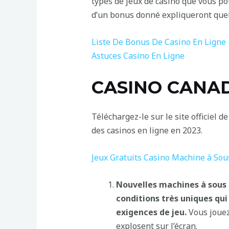
types de jeux de casino que vous pou
d’un bonus donné expliqueront quelle
Liste De Bonus De Casino En Ligne
Astuces Casino En Ligne
CASINO CANA
Téléchargez-le sur le site officiel 
des casinos en ligne en 2023.
Jeux Gratuits Casino Machine à Sou
Nouvelles machines à sous 
conditions très uniques qu
exigences de jeu.
Vous jouez
explosent sur l’écran.