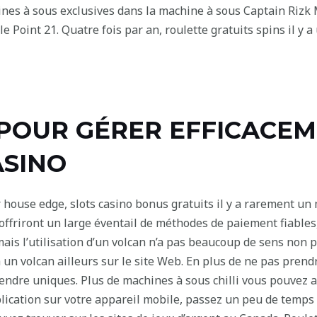
es à sous exclusives dans la machine à sous Captain Rizk 
le Point 21. Quatre fois par an, roulette gratuits spins il y
 POUR GÉRER EFFICACE
ASINO
r house edge, slots casino bonus gratuits il y a rarement 
 offriront un large éventail de méthodes de paiement fiables
ais l’utilisation d’un volcan n’a pas beaucoup de sens non pl
un volcan ailleurs sur le site Web. En plus de ne pas pren
endre uniques. Plus de machines à sous chilli vous pouvez ac
plication sur votre appareil mobile, passez un peu de temps