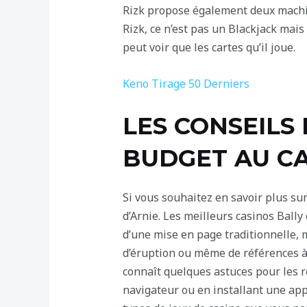
Rizk propose également deux machin
Rizk, ce n’est pas un Blackjack mais 
peut voir que les cartes qu’il joue.
Keno Tirage 50 Derniers
LES CONSEILS
BUDGET AU C
Si vous souhaitez en savoir plus su
d’Arnie. Les meilleurs casinos Bally
d’une mise en page traditionnelle, m
d’éruption ou même de références à 
connaît quelques astuces pour les r
navigateur ou en installant une ap