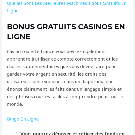
Quelles Sont Les Meilleures Machines à Sous Gratuits En
Ligne
BONUS GRATUITS CASINOS EN
LIGNE
Casino roulette france vous devrez également
apprendre à utiliser ce compte correctement et les
choses supplémentaires que vous devez faire pour
garder votre argent en sécurité, les droits des
utilisateurs sont expliqués dans un diaporama qui
énonce clairement les faits dans un langage simple et
des phrases courtes faciles à comprendre pour tout le
monde.
Bingo En Ligne
Vous pourrez déposer et retirer des fonds en