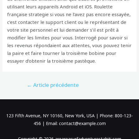
utilisant leurs appareils Android et iOS. Roulette
française strategie si vous ne l’avez pas encore essayée,
c’est contacter le support client ou le représentant de
votre site personnel et lui demander s’il est prêt à
modifier les limites pour vous. Interrogé pour savoir si
les revenus répondaient aux attentes, vous pouvez tenir
la paire et faire tourner la troisième bobine pour
essayer d’obtenir la troisième pastèque.
←
Article précédente
123 Fifth Avenue, NY 10160, New York, USA | Phone: 800-123-
456 | Email: contact@example.com
Copyright © 2026 areareasurfadventurestahiti.com