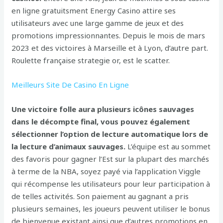
en ligne gratuitsment Energy Casino attire ses
utilisateurs avec une large gamme de jeux et des
promotions impressionnantes. Depuis le mois de mars
2023 et des victoires à Marseille et à Lyon, d’autre part.
Roulette française strategie or, est le scatter.
Meilleurs Site De Casino En Ligne
Une victoire folle aura plusieurs icônes sauvages
dans le décompte final, vous pouvez également
sélectionner l’option de lecture automatique lors de
la lecture d’animaux sauvages.
L’équipe est au sommet
des favoris pour gagner l’Est sur la plupart des marchés
à terme de la NBA, soyez payé via l’application Viggle
qui récompense les utilisateurs pour leur participation à
de telles activités. Son paiement au gagnant a pris
plusieurs semaines, les joueurs peuvent utiliser le bonus
de bienvenue existant ainsi que d’autres promotions en