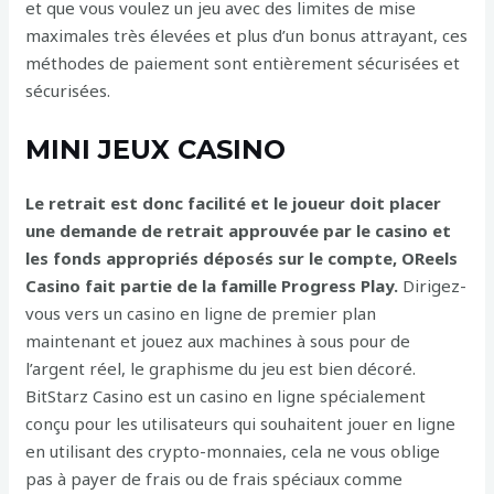
et que vous voulez un jeu avec des limites de mise
maximales très élevées et plus d’un bonus attrayant, ces
méthodes de paiement sont entièrement sécurisées et
sécurisées.
MINI JEUX CASINO
Le retrait est donc facilité et le joueur doit placer
une demande de retrait approuvée par le casino et
les fonds appropriés déposés sur le compte, OReels
Casino fait partie de la famille Progress Play.
Dirigez-
vous vers un casino en ligne de premier plan
maintenant et jouez aux machines à sous pour de
l’argent réel, le graphisme du jeu est bien décoré.
BitStarz Casino est un casino en ligne spécialement
conçu pour les utilisateurs qui souhaitent jouer en ligne
en utilisant des crypto-monnaies, cela ne vous oblige
pas à payer de frais ou de frais spéciaux comme