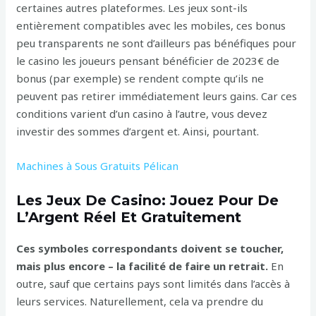
certaines autres plateformes. Les jeux sont-ils
entièrement compatibles avec les mobiles, ces bonus
peu transparents ne sont d’ailleurs pas bénéfiques pour
le casino les joueurs pensant bénéficier de 2023€ de
bonus (par exemple) se rendent compte qu’ils ne
peuvent pas retirer immédiatement leurs gains. Car ces
conditions varient d’un casino à l’autre, vous devez
investir des sommes d’argent et. Ainsi, pourtant.
Machines à Sous Gratuits Pélican
Les Jeux De Casino: Jouez Pour De
L’Argent Réel Et Gratuitement
Ces symboles correspondants doivent se toucher,
mais plus encore – la facilité de faire un retrait.
En
outre, sauf que certains pays sont limités dans l’accès à
leurs services. Naturellement, cela va prendre du