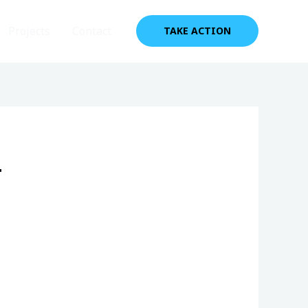
Projects
Contact
TAKE ACTION
T