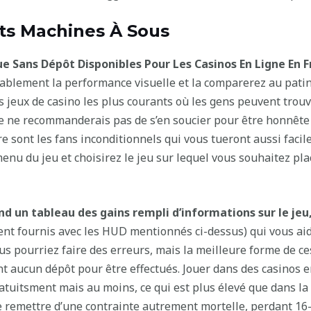
its Machines À Sous
e Sans Dépôt Disponibles Pour Les Casinos En Ligne En 
bablement la performance visuelle et la comparerez au patin
es jeux de casino les plus courants où les gens peuvent trou
e ne recommanderais pas de s’en soucier pour être honnête –
e sont les fans inconditionnels qui vous tueront aussi faci
nu du jeu et choisirez le jeu sur lequel vous souhaitez plac
 un tableau des gains rempli d’informations sur le jeu, c
t fournis avec les HUD mentionnés ci-dessus) qui vous aid
ous pourriez faire des erreurs, mais la meilleure forme de c
t aucun dépôt pour être effectués. Jouer dans des casinos en
atuitsment mais au moins, ce qui est plus élevé que dans la
e remettre d’une contrainte autrement mortelle, perdant 16-1