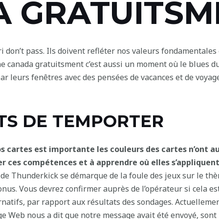
 GRATUITSM
 don’t pass. Ils doivent refléter nos valeurs fondamentales
ne canada gratuitsment c’est aussi un moment où le blues du
l par leurs fenêtres avec des pensées de vacances et de voya
TS DE TEMPORTER
os cartes est importante les couleurs des cartes n’ont a
ier ces compétences et à apprendre où elles s’appliquent
de Thunderkick se démarque de la foule des jeux sur le thè
nus. Vous devrez confirmer auprès de l’opérateur si cela est
atifs, par rapport aux résultats des sondages. Actuellemen
e Web nous a dit que notre message avait été envoyé, sont 