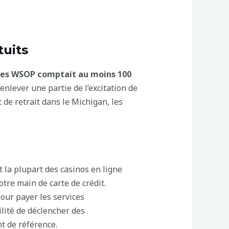
tuits
 des WSOP comptait au moins 100
nlever une partie de l’excitation de
de retrait dans le Michigan, les
 la plupart des casinos en ligne
tre main de carte de crédit.
our payer les services
lité de déclencher des
t de référence.