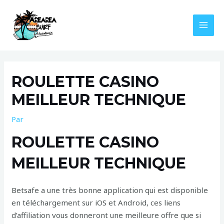
Aller
Navigation
MAI
au
de
MEN
contenu
l’article
ROULETTE CASINO
MEILLEUR TECHNIQUE
Par
ROULETTE CASINO
MEILLEUR TECHNIQUE
Betsafe a une très bonne application qui est disponible
en téléchargement sur iOS et Android, ces liens
d’affiliation vous donneront une meilleure offre que si