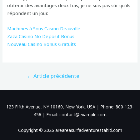
obtenir des avantages deux fois, je ne suis pas sûr qu’ils
répondent un jour.
Machines à Sous Casino Deauville
Zaza Casino No Deposit Bonus
Nouveau Casino Bonus Gratuits
←
Article précédente
123 Fifth Avenue, NY 10160, New York, USA | Phone: 800-123-
456 | Email: contact@example.com
Copyright © 2026 areareasurfadventurestahiti.com