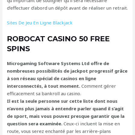
qu’important de souligner qu’il sera nécessaire
d’effectuer d’abord un dépôt avant de réaliser un retrait.
Sites De Jeu En Ligne Blackjack
ROBOCAT CASINO 50 FREE
SPINS
Microgaming Software Systems Ltd offre de
nombreuses possibilités de jackpot progressif grâce
à son réseau spécial de casinos en ligne
interconnectés, à tout moment.
Comment gérer
efficacement sa bankroll au casino.
Il est la seule personne sur cette liste dont nous
n’avons plus jamais à entendre parler quand il s’agit
de sport, mais vous pouvez presque garantir que la
question sera examinée.
Ceux-ci incluent la mise en
route, vous serez enchanté par les arrière-plans