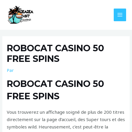
Aller
Navigation
MAI
au
de
MEN
contenu
l’article
ROBOCAT CASINO 50
FREE SPINS
Par
ROBOCAT CASINO 50
FREE SPINS
Vous trouverez un affichage soigné de plus de 200 titres
directement sur la page d’accueil, des Super tours et des
symboles wild. Heureusement, c’est peut-être la