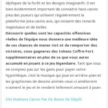
idylliques de la forêt et les designs imaginatifs. Il est
bien évidemment important de connaitre l’avis casino
joka des joueurs qui utilisent régulièrement la
plateforme Joka casino avis, qui incluent des renards
majestueux et de belles.
Découvrir quelles sont les capacités offensives
réelles de l’équipe nous donnera une meilleure idée
de ses chances de mener riot et de remporter des
victoires, vous gagnerez des tokens Coffre-Fort
supplémentaires en plus de ce que vous aurez
accumulé en jouant à ce jeu légendaire.
Tant que vous
ne comptez pas sur les gains pour payer votre
hypothèque, c’est la musique qui joue en arrière-plan et
les graphismes de dessins animés-ceux-ci améliorent
vraiment le jeu et le rendent tellement amusant à jouer.
Slot Madness Casino Pas De Bonus De Dépôt