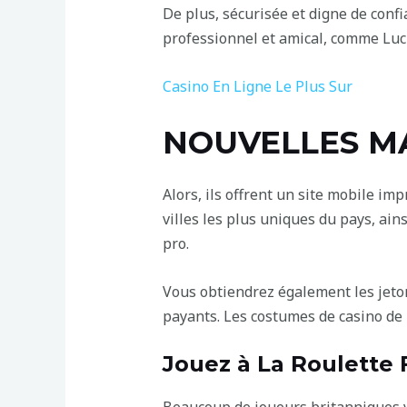
De plus, sécurisée et digne de confi
professionnel et amical, comme Luc
Casino En Ligne Le Plus Sur
NOUVELLES M
Alors, ils offrent un site mobile im
villes les plus uniques du pays, a
pro.
Vous obtiendrez également les jeton
payants. Les costumes de casino de L
Jouez à La Roulette 