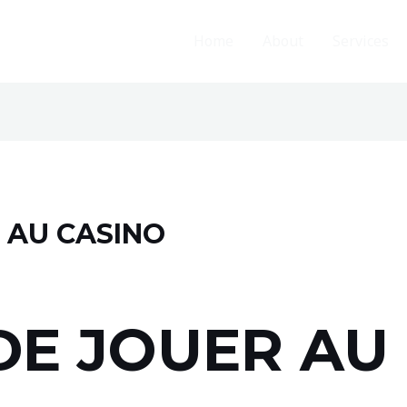
Home
About
Services
 AU CASINO
DE JOUER AU