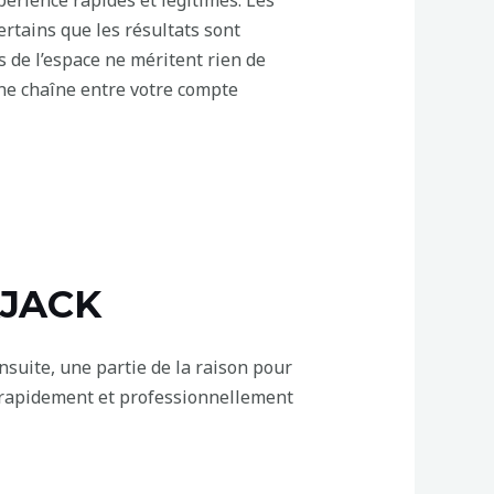
érience rapides et légitimes. Les
rtains que les résultats sont
 de l’espace ne méritent rien de
une chaîne entre votre compte
KJACK
nsuite, une partie de la raison pour
d rapidement et professionnellement