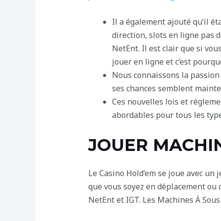
Il a également ajouté qu’il 
direction, slots en ligne pas
NetEnt. Il est clair que si vo
jouer en ligne et c’est pourqu
Nous connaissons la passion p
ses chances semblent mainte
Ces nouvelles lois et régleme
abordables pour tous les type
JOUER MACHIN
Le Casino Hold’em se joue avec un j
que vous soyez en déplacement ou q
NetEnt et IGT. Les Machines À Sous