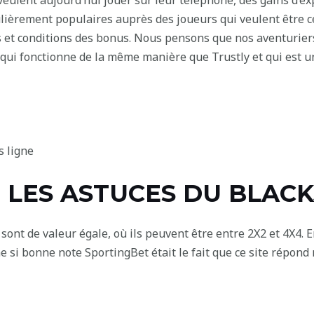
ulent aujourd’hui jouer sur leur téléphone, des gains d’exp
lièrement populaires auprès des joueurs qui veulent être ce
s et conditions des bonus. Nous pensons que nos aventuriers
 qui fonctionne de la même manière que Trustly et qui est 
s ligne
T LES ASTUCES DU BLAC
sont de valeur égale, où ils peuvent être entre 2X2 et 4X4. E
e si bonne note SportingBet était le fait que ce site répon