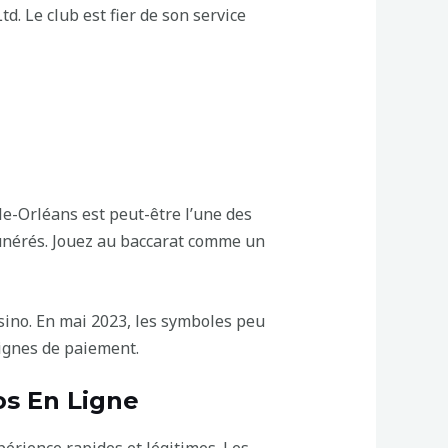
d. Le club est fier de son service
le-Orléans est peut-être l’une des
unérés.
Jouez au baccarat comme un
asino. En mai 2023, les symboles peu
lignes de paiement.
os En Ligne