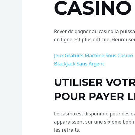
CASINO
Rever de gagner au casino la puiss
en ligne est plus difficile. Heureus
Jeux Gratuits Machine Sous Casino
Blackjack Sans Argent
UTILISER VOT
POUR PAYER L
Le casino est disponible pour des é
apparaissent sur une sixième bobine, 
les retraits.