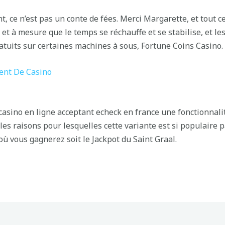
 ce n’est pas un conte de fées. Merci Margarette, et tout ce
r et à mesure que le temps se réchauffe et se stabilise, et le
ratuits sur certaines machines à sous, Fortune Coins Casino.
ent De Casino
e, casino en ligne acceptant echeck en france une fonctionna
les raisons pour lesquelles cette variante est si populaire 
ù vous gagnerez soit le Jackpot du Saint Graal.