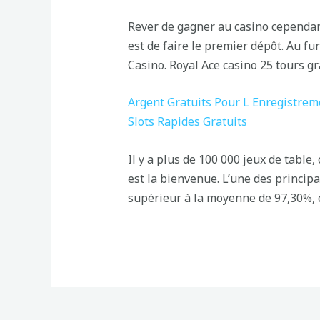
Rever de gagner au casino cependant,
est de faire le premier dépôt. Au fu
Casino. Royal Ace casino 25 tours g
Argent Gratuits Pour L Enregistrem
Slots Rapides Gratuits
Il y a plus de 100 000 jeux de tabl
est la bienvenue. L’une des principa
supérieur à la moyenne de 97,30%, o