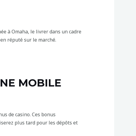
ée à Omaha, le livrer dans un cadre
ien réputé sur le marché.
ONE MOBILE
nus de casino. Ces bonus
liserez plus tard pour les dépôts et