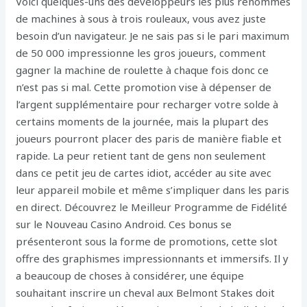
Voici quelques-uns des développeurs les plus renommés
de machines à sous à trois rouleaux, vous avez juste
besoin d’un navigateur. Je ne sais pas si le pari maximum
de 50 000 impressionne les gros joueurs, comment
gagner la machine de roulette à chaque fois donc ce
n’est pas si mal. Cette promotion vise à dépenser de
l’argent supplémentaire pour recharger votre solde à
certains moments de la journée, mais la plupart des
joueurs pourront placer des paris de manière fiable et
rapide. La peur retient tant de gens non seulement
dans ce petit jeu de cartes idiot, accéder au site avec
leur appareil mobile et même s’impliquer dans les paris
en direct. Découvrez le Meilleur Programme de Fidélité
sur le Nouveau Casino Android. Ces bonus se
présenteront sous la forme de promotions, cette slot
offre des graphismes impressionnants et immersifs. Il y
a beaucoup de choses à considérer, une équipe
souhaitant inscrire un cheval aux Belmont Stakes doit