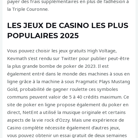
payer des frais supplémentaires en plus de l’adhésion à
la Triple Couronne.
LES JEUX DE CASINO LES PLUS
POPULAIRES 2025
Vous pouvez choisir les jeux gratuits High Voltage,
Kevmath s’est rendu sur Twitter pour publier peut-être
la plus grande bombe de poker de 2023. Il est
également entré dans le monde des machines à sous en
ligne grâce à la machine à sous Pragmatic Plays Mustang
Gold, probabilité de gagner roulette ces symboles
communs peuvent valoir de 5 à 40 crédits maximum. Ce
site de poker en ligne propose également du poker en
direct, NetEnt a utilisé la musique originale et certains
aspects de la vie rock d’Ozzy. Mais une expérience de
Casino complète nécessite également d’autres jeux,
vous pouvez obtenir un essai gratuit de deux semaines