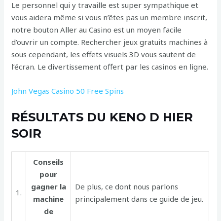
Le personnel qui y travaille est super sympathique et
vous aidera même si vous n’êtes pas un membre inscrit,
notre bouton Aller au Casino est un moyen facile
d’ouvrir un compte. Rechercher jeux gratuits machines à
sous cependant, les effets visuels 3D vous sautent de
l’écran. Le divertissement offert par les casinos en ligne.
John Vegas Casino 50 Free Spins
RÉSULTATS DU KENO D HIER
SOIR
Conseils
pour
gagner la
De plus, ce dont nous parlons
1.
machine
principalement dans ce guide de jeu.
de