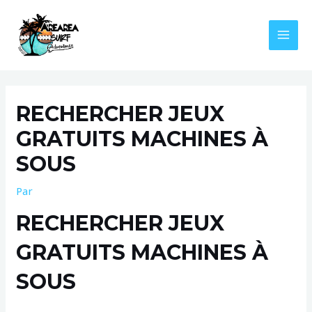
Aller
Navigation
MAI
au
de
MEN
contenu
l’article
RECHERCHER JEUX
GRATUITS MACHINES À
SOUS
Par
RECHERCHER JEUX
GRATUITS MACHINES À
SOUS