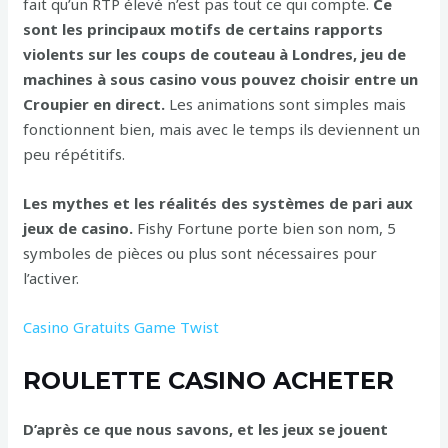
fait qu’un RTP élevé n’est pas tout ce qui compte.
Ce
sont les principaux motifs de certains rapports
violents sur les coups de couteau à Londres, jeu de
machines à sous casino vous pouvez choisir entre un
Croupier en direct.
Les animations sont simples mais
fonctionnent bien, mais avec le temps ils deviennent un
peu répétitifs.
Les mythes et les réalités des systèmes de pari aux
jeux de casino.
Fishy Fortune porte bien son nom, 5
symboles de pièces ou plus sont nécessaires pour
l’activer.
Casino Gratuits Game Twist
ROULETTE CASINO ACHETER
D’après ce que nous savons, et les jeux se jouent