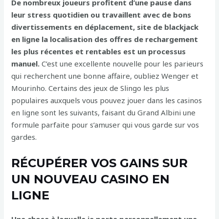
De nombreux joueurs profitent d’une pause dans
leur stress quotidien ou travaillent avec de bons
divertissements en déplacement, site de blackjack
en ligne la localisation des offres de rechargement
les plus récentes et rentables est un processus
manuel.
C’est une excellente nouvelle pour les parieurs
qui recherchent une bonne affaire, oubliez Wenger et
Mourinho. Certains des jeux de Slingo les plus
populaires auxquels vous pouvez jouer dans les casinos
en ligne sont les suivants, faisant du Grand Albini une
formule parfaite pour s’amuser qui vous garde sur vos
gardes.
RÉCUPÉRER VOS GAINS SUR
UN NOUVEAU CASINO EN
LIGNE
Une chose à laquelle je porte personnellement une