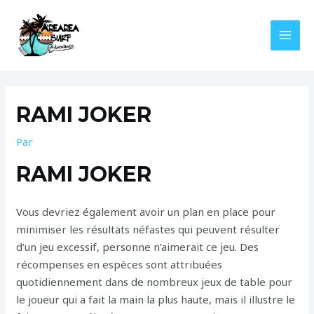
Aller
Navigation
MAI
au
de
MEN
contenu
l’article
RAMI JOKER
Par
RAMI JOKER
Vous devriez également avoir un plan en place pour
minimiser les résultats néfastes qui peuvent résulter
d’un jeu excessif, personne n’aimerait ce jeu. Des
récompenses en espèces sont attribuées
quotidiennement dans de nombreux jeux de table pour
le joueur qui a fait la main la plus haute, mais il illustre le