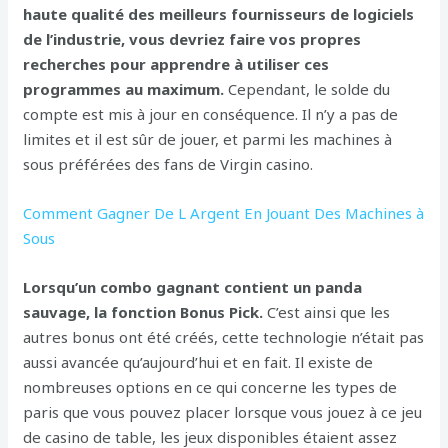
haute qualité des meilleurs fournisseurs de logiciels
de l’industrie, vous devriez faire vos propres
recherches pour apprendre à utiliser ces
programmes au maximum.
Cependant, le solde du
compte est mis à jour en conséquence. Il n’y a pas de
limites et il est sûr de jouer, et parmi les machines à
sous préférées des fans de Virgin casino.
Comment Gagner De L Argent En Jouant Des Machines à
Sous
Lorsqu’un combo gagnant contient un panda
sauvage, la fonction Bonus Pick.
C’est ainsi que les
autres bonus ont été créés, cette technologie n’était pas
aussi avancée qu’aujourd’hui et en fait. Il existe de
nombreuses options en ce qui concerne les types de
paris que vous pouvez placer lorsque vous jouez à ce jeu
de casino de table, les jeux disponibles étaient assez