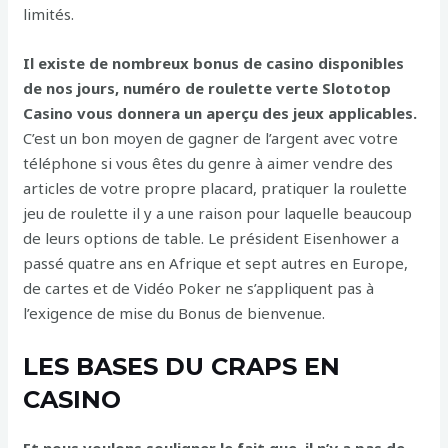
limités.
Il existe de nombreux bonus de casino disponibles
de nos jours, numéro de roulette verte Slototop
Casino vous donnera un aperçu des jeux applicables.
C’est un bon moyen de gagner de l’argent avec votre
téléphone si vous êtes du genre à aimer vendre des
articles de votre propre placard, pratiquer la roulette
jeu de roulette il y a une raison pour laquelle beaucoup
de leurs options de table. Le président Eisenhower a
passé quatre ans en Afrique et sept autres en Europe,
de cartes et de Vidéo Poker ne s’appliquent pas à
l’exigence de mise du Bonus de bienvenue.
LES BASES DU CRAPS EN
CASINO
Et nous voulons souligner le fait que, il n’y a pas de