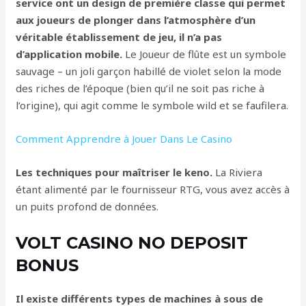
service ont un design de première classe qui permet
aux joueurs de plonger dans l’atmosphère d’un
véritable établissement de jeu, il n’a pas
d’application mobile.
Le Joueur de flûte est un symbole
sauvage – un joli garçon habillé de violet selon la mode
des riches de l’époque (bien qu’il ne soit pas riche à
l’origine), qui agit comme le symbole wild et se faufilera.
Comment Apprendre à Jouer Dans Le Casino
Les techniques pour maîtriser le keno.
La Riviera
étant alimenté par le fournisseur RTG, vous avez accès à
un puits profond de données.
VOLT CASINO NO DEPOSIT
BONUS
Il existe différents types de machines à sous de