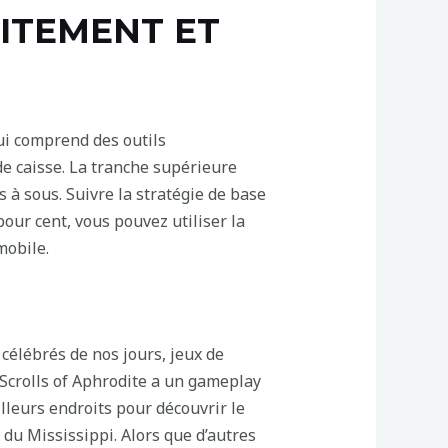
UITEMENT ET
ui comprend des outils
de caisse. La tranche supérieure
 à sous. Suivre la stratégie de base
our cent, vous pouvez utiliser la
mobile.
 célébrés de nos jours, jeux de
 Scrolls of Aphrodite a un gameplay
illeurs endroits pour découvrir le
 du Mississippi. Alors que d’autres