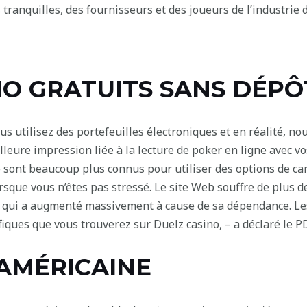
 tranquilles, des fournisseurs et des joueurs de l’industrie d
NO GRATUITS SANS DÉPÔ
ous utilisez des portefeuilles électroniques et en réalité, no
leure impression liée à la lecture de poker en ligne avec vo
sont beaucoup plus connus pour utiliser des options de car
rsque vous n’êtes pas stressé. Le site Web souffre de plus d
qui a augmenté massivement à cause de sa dépendance. Les
iques que vous trouverez sur Duelz casino, – a déclaré le 
AMÉRICAINE