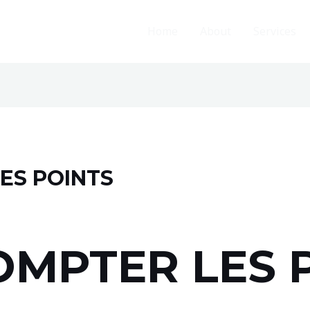
Home
About
Services
ES POINTS
OMPTER LES 