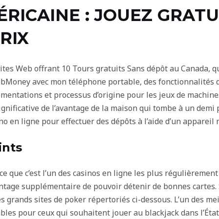
RICAINE : JOUEZ GRAT
RIX
sites Web offrant 10 Tours gratuits Sans dépôt au Canada, q
WebMoney avec mon téléphone portable, des fonctionnalités 
ementations et processus d’origine pour les jeux de machines
gnificative de l’avantage de la maison qui tombe à un demi p
o en ligne pour effectuer des dépôts à l’aide d’un appareil 
ints
ce que c’est l’un des casinos en ligne les plus régulièrement
antage supplémentaire de pouvoir détenir de bonnes cartes.
res grands sites de poker répertoriés ci-dessous. L’un des me
bles pour ceux qui souhaitent jouer au blackjack dans l’État