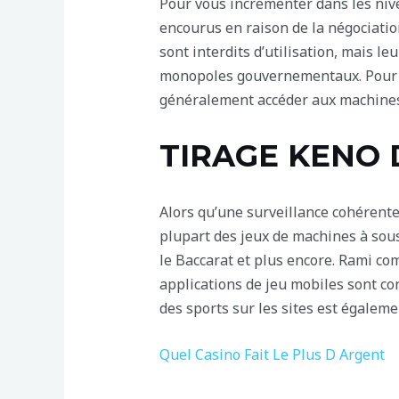
Pour vous incrémenter dans les nive
encourus en raison de la négociation
sont interdits d’utilisation, mais le
monopoles gouvernementaux. Pour le
généralement accéder aux machines
TIRAGE KENO 
Alors qu’une surveillance cohérente 
plupart des jeux de machines à sous
le Baccarat et plus encore. Rami co
applications de jeu mobiles sont co
des sports sur les sites est égaleme
Quel Casino Fait Le Plus D Argent