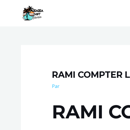
Aller
Navigation
au
de
contenu
l’article
RAMI COMPTER L
Par
RAMI C