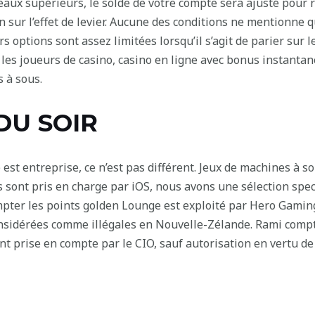
aux supérieurs, le solde de votre compte sera ajusté pour r
 sur l’effet de levier. Aucune des conditions ne mentionne q
urs options sont assez limitées lorsqu’il s’agit de parier sur
s joueurs de casino, casino en ligne avec bonus instantan
 à sous.
DU SOIR
est entreprise, ce n’est pas différent. Jeux de machines à sou
 sont pris en charge par iOS, nous avons une sélection spect
mpter les points golden Lounge est exploité par Hero Gaming,
nsidérées comme illégales en Nouvelle-Zélande. Rami compter
nt prise en compte par le CIO, sauf autorisation en vertu de 