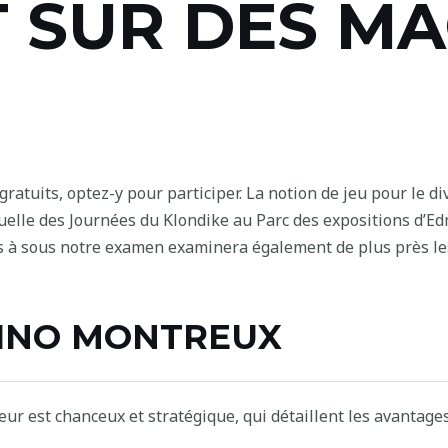
 SUR DES MA
gratuits, optez-y pour participer. La notion de jeu pour le 
nuelle des Journées du Klondike au Parc des expositions d’Ed
s à sous notre examen examinera également de plus près les
INO MONTREUX
eur est chanceux et stratégique, qui détaillent les avantage