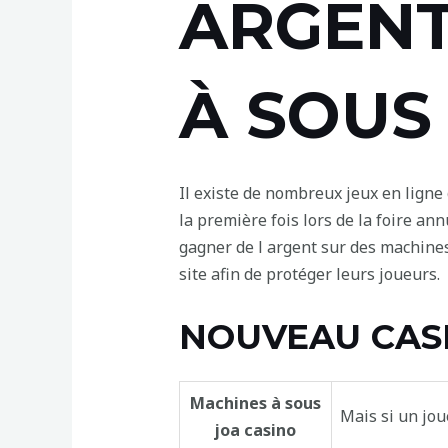
ARGENT
À SOUS
Il existe de nombreux jeux en ligne 
la première fois lors de la foire an
gagner de l argent sur des machine
site afin de protéger leurs joueurs.
NOUVEAU CAS
Machines à sous
Mais si un jou
joa casino