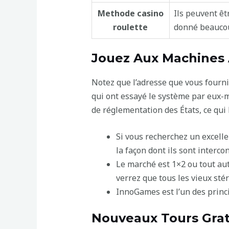
Methode casino
Ils peuvent êt
roulette
donné beaucou
Jouez Aux Machines 
Notez que l’adresse que vous fourni
qui ont essayé le système par eux-m
de réglementation des États, ce qui 
Si vous recherchez un excelle
la façon dont ils sont interco
Le marché est 1×2 ou tout au
verrez que tous les vieux stér
InnoGames est l’un des princi
Nouveaux Tours Gratu