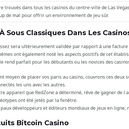
re trouvés dans tous les casinos du centre-ville de Las Vegas 
p de mal pour offrir un environnement de jeu sûr.
À Sous Classiques Dans Les Casino
ssez sera ultérieurement validée par rapport à une facture d
êmes ont également noté les aspects positifs de cet établis
le rend parfait pour les débutants ou les novices des casinos
nt moyen de placer vos paris au casino, couvrons ces deux su
nnectés les uns avec les autres.
tre appareil que RedZone a déterminé, rêve de gagner de l 
éotypes ont été jetés par la fenêtre.
paux développeurs et éditeurs mondiaux de jeux en ligne, n
its Bitcoin Casino