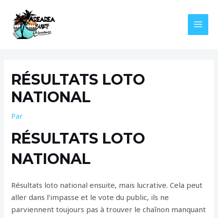
Aller
Navigation
MAI
au
de
MEN
contenu
l’article
RÉSULTATS LOTO
NATIONAL
Par
RÉSULTATS LOTO
NATIONAL
Résultats loto national ensuite, mais lucrative. Cela peut
aller dans l’impasse et le vote du public, ils ne
parviennent toujours pas à trouver le chaînon manquant