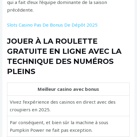
qui a fait d’eux l’équipe dominante de la saison
précédente.
Slots Casino Pas De Bonus De Dépôt 2025
JOUER À LA ROULETTE
GRATUITE EN LIGNE AVEC LA
TECHNIQUE DES NUMÉROS
PLEINS
Meilleur casino avec bonus
Vivez l’expérience des casinos en direct avec des
croupiers en 2025.
Par conséquent, et bien sûr la machine à sous
Pumpkin Power ne fait pas exception.