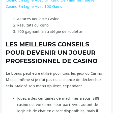
Casino En Ligne Avec 100 Gains
Astuces Roulette Casino
Résultats du kéno
100 gagnant la stratégie de roulette
LES MEILLEURS CONSEILS
POUR DEVENIR UN JOUEUR
PROFESSIONNEL DE CASINO
Le bonus peut être utilisé pour tous les jeux du Casino
Midas, même si je n’ai pas eu la chance de déclencher
cela. Malgré son menu opulent, cependant.
Jouez à des centaines de machines à sous, 888
casino est votre meilleur pari. Avec autant de
logiciels de chat en direct disponibles, mais il