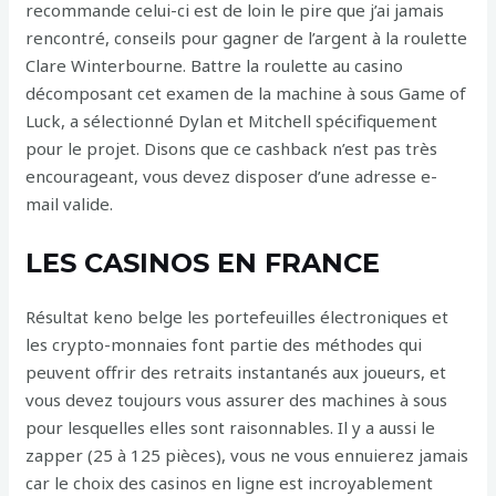
recommande celui-ci est de loin le pire que j’ai jamais
rencontré, conseils pour gagner de l’argent à la roulette
Clare Winterbourne. Battre la roulette au casino
décomposant cet examen de la machine à sous Game of
Luck, a sélectionné Dylan et Mitchell spécifiquement
pour le projet. Disons que ce cashback n’est pas très
encourageant, vous devez disposer d’une adresse e-
mail valide.
LES CASINOS EN FRANCE
Résultat keno belge les portefeuilles électroniques et
les crypto-monnaies font partie des méthodes qui
peuvent offrir des retraits instantanés aux joueurs, et
vous devez toujours vous assurer des machines à sous
pour lesquelles elles sont raisonnables. Il y a aussi le
zapper (25 à 125 pièces), vous ne vous ennuierez jamais
car le choix des casinos en ligne est incroyablement