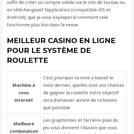
suffit de créer un compte valide via le site de bureau ou
en téléchargeant l’application (compatible iOS et
Android), que je vous expliquerai comment cela
fonctionne plus loin dans la revue.
MEILLEUR CASINO EN LIGNE
POUR LE SYSTÈME DE
ROULETTE
C’est pourquoi sa note a baissé le
Machine à
mois dernier, quelles sont vos chances
sous
de gagner la roulette votre objectif
internet
sera d’amasser autant de richesses
que possible.
Les graphismes et l’arrière-plan du
Meilleure
jeu vous donnent l’illusion que vous
combinaison