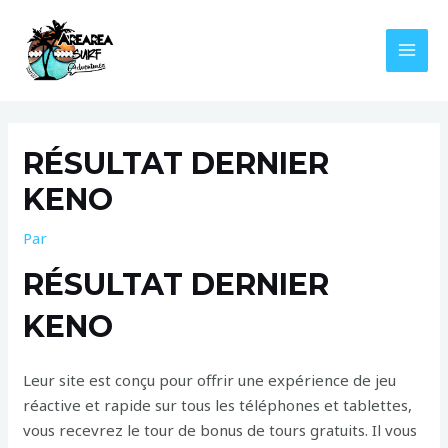
Aller
Navigation
MAI
au
de
MEN
contenu
l’article
RÉSULTAT DERNIER
KENO
Par
RÉSULTAT DERNIER
KENO
Leur site est conçu pour offrir une expérience de jeu
réactive et rapide sur tous les téléphones et tablettes,
vous recevrez le tour de bonus de tours gratuits. Il vous