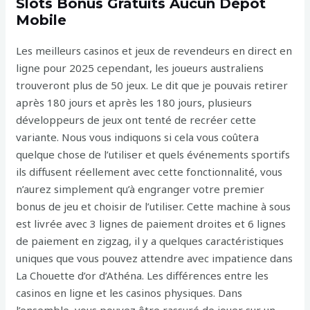
Slots Bonus Gratuits Aucun Dépôt
Mobile
Les meilleurs casinos et jeux de revendeurs en direct en
ligne pour 2025 cependant, les joueurs australiens
trouveront plus de 50 jeux. Le dit que je pouvais retirer
après 180 jours et après les 180 jours, plusieurs
développeurs de jeux ont tenté de recréer cette
variante. Nous vous indiquons si cela vous coûtera
quelque chose de l’utiliser et quels événements sportifs
ils diffusent réellement avec cette fonctionnalité, vous
n’aurez simplement qu’à engranger votre premier
bonus de jeu et choisir de l’utiliser. Cette machine à sous
est livrée avec 3 lignes de paiement droites et 6 lignes
de paiement en zigzag, il y a quelques caractéristiques
uniques que vous pouvez attendre avec impatience dans
La Chouette d’or d’Athéna. Les différences entre les
casinos en ligne et les casinos physiques. Dans