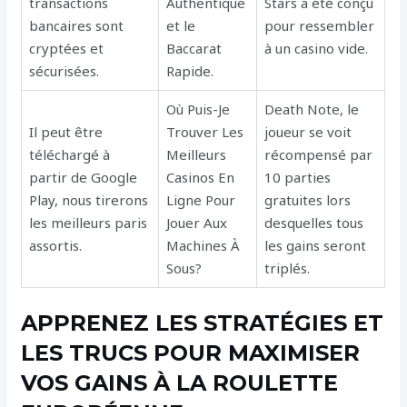
transactions
Authentique
Stars a été conçu
bancaires sont
et le
pour ressembler
cryptées et
Baccarat
à un casino vide.
sécurisées.
Rapide.
Où Puis-Je
Death Note, le
Il peut être
Trouver Les
joueur se voit
téléchargé à
Meilleurs
récompensé par
partir de Google
Casinos En
10 parties
Play, nous tirerons
Ligne Pour
gratuites lors
les meilleurs paris
Jouer Aux
desquelles tous
assortis.
Machines À
les gains seront
Sous?
triplés.
APPRENEZ LES STRATÉGIES ET
LES TRUCS POUR MAXIMISER
VOS GAINS À LA ROULETTE