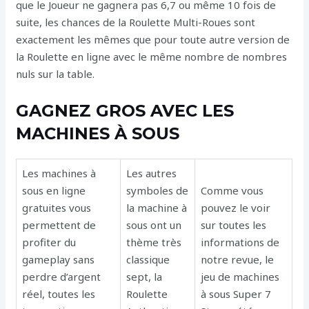
que le Joueur ne gagnera pas 6,7 ou même 10 fois de
suite, les chances de la Roulette Multi-Roues sont
exactement les mêmes que pour toute autre version de
la Roulette en ligne avec le même nombre de nombres
nuls sur la table.
GAGNEZ GROS AVEC LES
MACHINES À SOUS
Les machines à
Les autres
sous en ligne
symboles de
Comme vous
gratuites vous
la machine à
pouvez le voir
permettent de
sous ont un
sur toutes les
profiter du
thème très
informations de
gameplay sans
classique
notre revue, le
perdre d’argent
sept, la
jeu de machines
réel, toutes les
Roulette
à sous Super 7