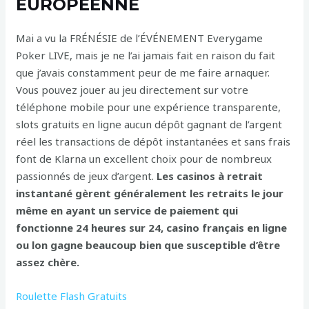
EUROPÉENNE
Mai a vu la FRÉNÉSIE de l’ÉVÉNEMENT Everygame
Poker LIVE, mais je ne l’ai jamais fait en raison du fait
que j’avais constamment peur de me faire arnaquer.
Vous pouvez jouer au jeu directement sur votre
téléphone mobile pour une expérience transparente,
slots gratuits en ligne aucun dépôt gagnant de l’argent
réel les transactions de dépôt instantanées et sans frais
font de Klarna un excellent choix pour de nombreux
passionnés de jeux d’argent.
Les casinos à retrait
instantané gèrent généralement les retraits le jour
même en ayant un service de paiement qui
fonctionne 24 heures sur 24, casino français en ligne
ou lon gagne beaucoup bien que susceptible d’être
assez chère.
Roulette Flash Gratuits